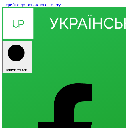
Перейти до основного змісту
Пошук статей...