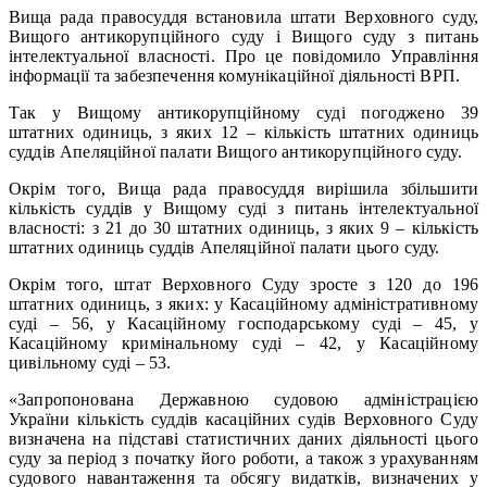
Вища рада правосуддя встановила штати Верховного суду,
Вищого антикорупційного суду і Вищого суду з питань
інтелектуальної власності. Про це повідомило Управління
інформації та забезпечення комунікаційної діяльності ВРП.
Так у Вищому антикорупційному суді погоджено 39
штатних одиниць, з яких 12 – кількість штатних одиниць
суддів Апеляційної палати Вищого антикорупційного суду.
Окрім того, Вища рада правосуддя вирішила збільшити
кількість суддів у Вищому суді з питань інтелектуальної
власності: з 21 до 30 штатних одиниць, з яких 9 – кількість
штатних одиниць суддів Апеляційної палати цього суду.
Окрім того, штат Верховного Суду зросте з 120 до 196
штатних одиниць, з яких: у Касаційному адміністративному
суді – 56, у Касаційному господарському суді – 45, у
Касаційному кримінальному суді – 42, у Касаційному
цивільному суді – 53.
«Запропонована Державною судовою адміністрацією
України кількість суддів касаційних судів Верховного Суду
визначена на підставі статистичних даних діяльності цього
суду за період з початку його роботи, а також з урахуванням
судового навантаження та обсягу видатків, визначених у