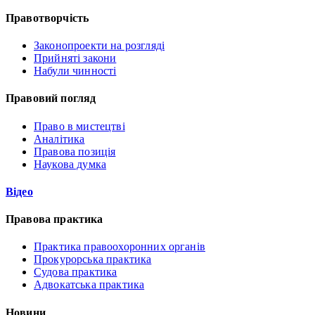
Правотворчість
Законопроекти на розгляді
Прийняті закони
Набули чинності
Правовий погляд
Право в мистецтві
Аналітика
Правова позиція
Наукова думка
Відео
Правова практика
Практика правоохоронних органів
Прокурорська практика
Судова практика
Адвокатська практика
Новини