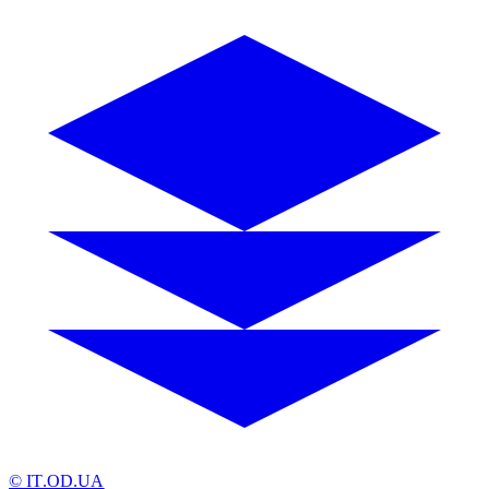
© IT.OD.UA