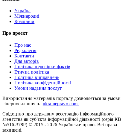
Україна
Міжнародні
Компаній
Про проект
Про нас
Редколегія
Контакти
Для авторів
Політика перевірки фактів
Етична політика
Політика виправлень
Політика конфіденційності
Умови надання послуг
Використання матеріалів порталу дозволяється за умови
гіперпосилання на
ukrainepravo.com
.
Свідоцтво про державну реєстрацію інформаційного
агентства як суб'єкта інформаційної діяльності (серія КВ
№516-378Р)
© 2015 - 2026 Українське право. Всі права
захищені.