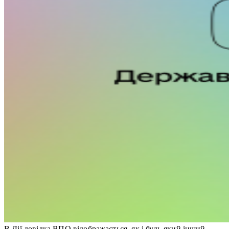
В Дії довідка ВПО відображається, як і будь-який інший