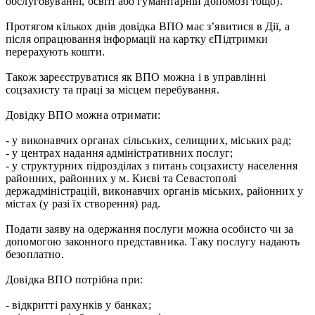
обслуговуванні, освіті або гуманітарній допомозі тощо).
Протягом кількох днів довідка ВПО має з’явитися в Дії, а
після опрацювання інформації на картку єПідтримки
перерахують кошти.
Також зареєструватися як ВПО можна і в управлінні
соцзахисту та праці за місцем перебування.
Довідку ВПО можна отримати:
- у виконавчих органах сільських, селищних, міських рад;
- у центрах надання адміністративних послуг;
- у структурних підрозділах з питань соцзахисту населення
районних, районних у м. Києві та Севастополі
держадміністрацій, виконавчих органів міських, районних у
містах (у разі їх створення) рад.
Подати заяву на одержання послуги можна особисто чи за
допомогою законного представника. Таку послугу надають
безоплатно.
Довідка ВПО потрібна при:
- відкритті рахунків у банках;