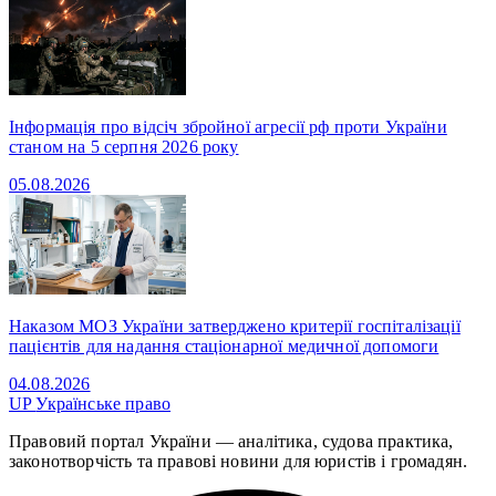
Інформація про відсіч збройної агресії рф проти України
станом на 5 серпня 2026 року
05.08.2026
Наказом МОЗ України затверджено критерії госпіталізації
пацієнтів для надання стаціонарної медичної допомоги
04.08.2026
UP
Українське право
Правовий портал України — аналітика, судова практика,
законотворчість та правові новини для юристів і громадян.