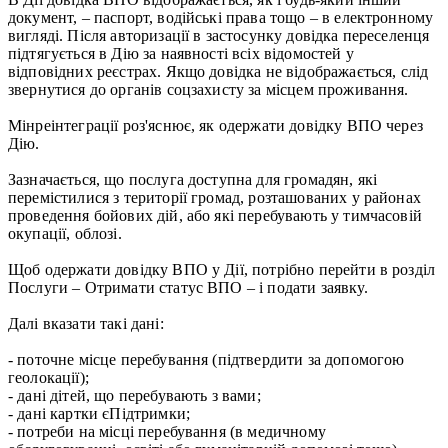
документ, – паспорт, водійські права тощо – в електронному
вигляді. Після авторизації в застосунку довідка переселенця
підтягується в Дію за наявності всіх відомостей у
відповідних реєстрах. Якщо довідка не відображається, слід
звернутися до органів соцзахисту за місцем проживання.
Мінреінтеграції роз'яснює, як одержати довідку ВПО через
Дію.
Зазначається, що послуга доступна для громадян, які
перемістилися з території громад, розташованих у районах
проведення бойових дій, або які перебувають у тимчасовій
окупації, облозі.
Щоб одержати довідку ВПО у Дії, потрібно перейти в розділ
Послуги – Отримати статус ВПО – і подати заявку.
Далі вказати такі дані:
- поточне місце перебування (підтвердити за допомогою
геолокації);
- дані дітей, що перебувають з вами;
- дані картки єПідтримки;
- потреби на місці перебування (в медичному