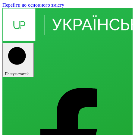
Перейти до основного змісту
Пошук статей...