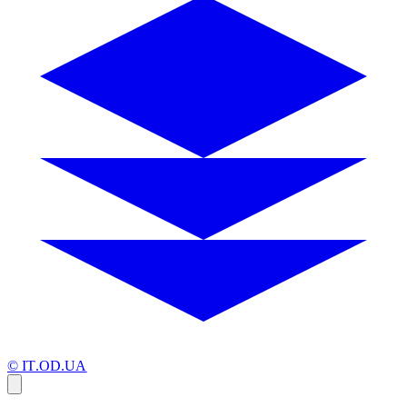
© IT.OD.UA