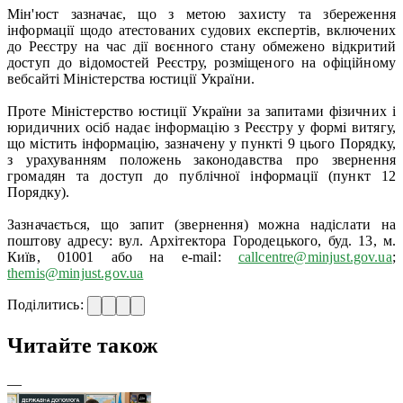
Мін'юст зазначає, що з метою захисту та збереження
інформації щодо атестованих судових експертів, включених
до Реєстру на час дії воєнного стану обмежено відкритий
доступ до відомостей Реєстру, розміщеного на офіційному
вебсайті Міністерства юстиції України.
Проте Міністерство юстиції України за запитами фізичних і
юридичних осіб надає інформацію з Реєстру у формі витягу,
що містить інформацію, зазначену у пункті 9 цього Порядку,
з урахуванням положень законодавства про звернення
громадян та доступ до публічної інформації (пункт 12
Порядку).
Зазначається, що запит (звернення) можна надіслати на
поштову адресу: вул. Архітектора Городецького, буд. 13, м.
Київ, 01001 або на е-mail:
callcentre@minjust.gov.ua
;
themis@minjust.gov.ua
Поділитись:
Читайте також
—