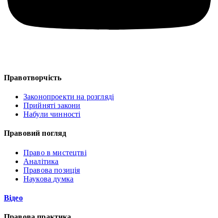
Правотворчість
Законопроекти на розгляді
Прийняті закони
Набули чинності
Правовий погляд
Право в мистецтві
Аналітика
Правова позиція
Наукова думка
Відео
Правова практика