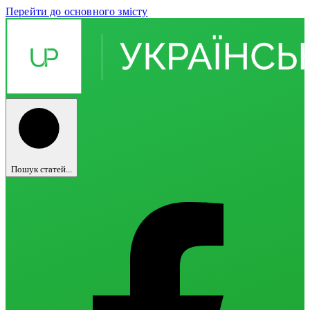
Перейти до основного змісту
Пошук статей...