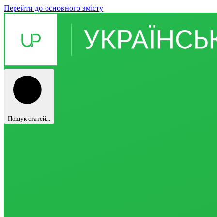
Перейти до основного змісту
Пошук статей...