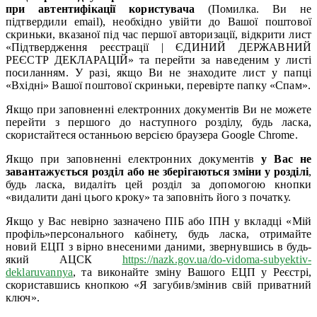
при автентифікації користувача
(Помилка. Ви не
підтвердили email), необхідно увійти до Вашої поштової
скриньки, вказаної під час першої авторизації, відкрити лист
«Підтвердження реєстрації | ЄДИНИЙ ДЕРЖАВНИЙ
РЕЄСТР ДЕКЛАРАЦІЙ» та перейти за наведеним у листі
посиланням. У разі, якщо Ви не знаходите лист у папці
«Вхідні» Вашої поштової скриньки, перевірте папку «Спам».
Якщо при заповненні електронних документів Ви не можете
перейти з першого до наступного розділу, будь ласка,
скористайтеся останньою версією браузера Google Chrome.
Якщо при заповненні електронних документів
у Вас не
завантажується розділ або не зберігаються зміни у розділі
,
будь ласка, видаліть цей розділ за допомогою кнопки
«видалити дані цього кроку» та заповніть його з початку.
Якщо у Вас невірно зазначено ПІБ або ІПН у вкладці «Мій
профіль»персонального кабінету, будь ласка, отримайте
новий ЕЦП з вірно внесеними даними, звернувшись в будь-
який АЦСК
https://nazk.gov.ua/do-vidoma-subyektiv-
deklaruvannya
, та виконайте зміну Вашого ЕЦП у Реєстрі,
скориставшись кнопкою «Я загубив/змінив свій приватний
ключ».