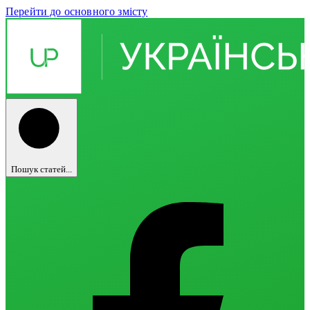
Перейти до основного змісту
Пошук статей...