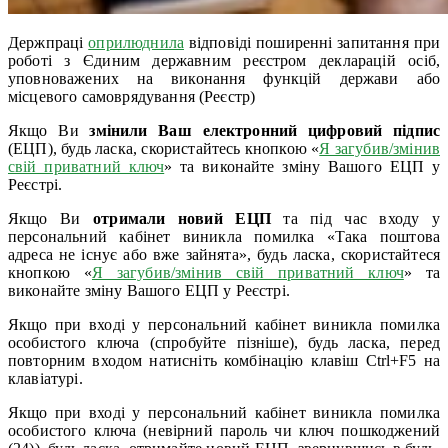
Держпраці
оприлюднила
відповіді поширенні запитання при
роботі з Єдиним державним реєстром декларацій осіб,
уповноважених на виконання функцій держави або
місцевого самоврядування (Реєстр)
Якщо Ви
змінили Ваш електронний цифровий підпис
(ЕЦП), будь ласка, скористайтесь кнопкою «
Я загубив/змінив
свій приватний ключ
» та виконайте зміну Вашого ЕЦП у
Реєстрі.
Якщо Ви
отримали новий ЕЦП
та під час входу у
персональний кабінет виникла помилка «Така поштова
адреса не існує або вже зайнята», будь ласка, скористайтеся
кнопкою «
Я загубив/змінив свій приватний ключ
» та
виконайте зміну Вашого ЕЦП у Реєстрі.
Якщо при вході у персональний кабінет виникла помилка
особистого ключа (спробуйте пізніше), будь ласка, перед
повторним входом натисніть комбінацію клавіш Ctrl+F5 на
клавіатурі.
Якщо при вході у персональний кабінет виникла помилка
особистого ключа (невірний пароль чи ключ пошкоджений