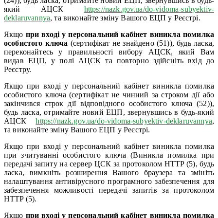
(24)), будь ласка, отримайте новий ЕЦП, звернувшись в будь-
який АЦСК
https://nazk.gov.ua/do-vidoma-subyektiv-
deklaruvannya
, та виконайте зміну Вашого ЕЦП у Реєстрі.
Якщо
при вході у персональний кабінет виникла помилка
особистого ключа
(сертифікат не знайдено (51)), будь ласка,
переконайтесь у правильності вибору АЦСК, який Вам
видав ЕЦП, у полі АЦСК та повторно здійсніть вхід до
Реєстру.
Якщо при вході у персональний кабінет виникла помилка
особистого ключа (сертифікат не чинний за строком дії або
закінчився строк дії відповідного особистого ключа (52)),
будь ласка, отримайте новий ЕЦП, звернувшись в будь-який
АЦСК
https://nazk.gov.ua/do-vidoma-subyektiv-deklaruvannya
,
та виконайте зміну Вашого ЕЦП у Реєстрі.
Якщо при вході у персональний кабінет виникла помилка
при зчитуванні особистого ключа (Виникла помилка при
передачі запиту на сервер ЦСК за протоколом HTTP (5), будь
ласка, вимкніть розширення Вашого браузера та змініть
налаштування антивірусного програмного забезпечення для
забезпечення можливості передачі запитів за протоколом
HTTP (5).
Якщо
при вході у персональний кабінет виникла помилка