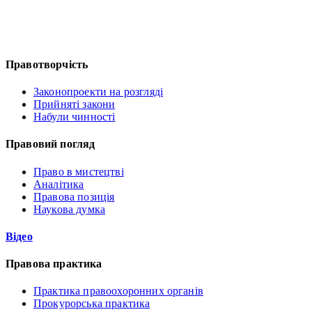
Правотворчість
Законопроекти на розгляді
Прийняті закони
Набули чинності
Правовий погляд
Право в мистецтві
Аналітика
Правова позиція
Наукова думка
Відео
Правова практика
Практика правоохоронних органів
Прокурорська практика