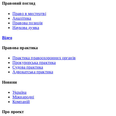
Правовий погляд
Право в мистецтві
Аналітика
Правова позиція
Наукова думка
Відео
Правова практика
Практика правоохоронних органів
Прокурорська практика
Судова практика
Адвокатська практика
Новини
Україна
Міжнародні
Компаній
Про проект