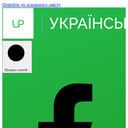
Перейти до основного змісту
Пошук статей...