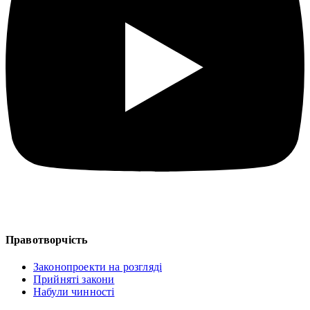
Правотворчість
Законопроекти на розгляді
Прийняті закони
Набули чинності