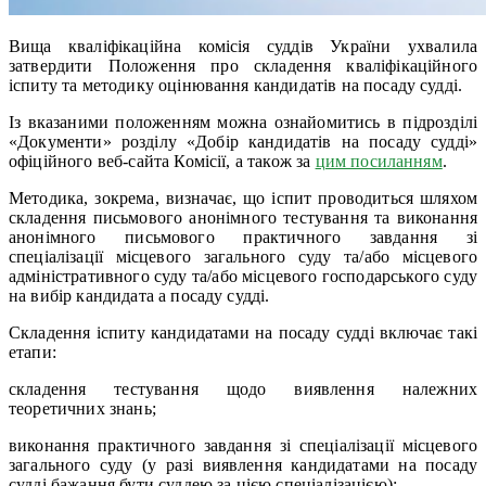
Вища кваліфікаційна комісія суддів України ухвалила
затвердити Положення про складення кваліфікаційного
іспиту та методику оцінювання кандидатів на посаду судді.
Із вказаними положенням можна ознайомитись в підрозділі
«Документи» розділу «Добір кандидатів на посаду судді»
офіційного веб-сайта Комісії, а також за
цим посиланням
.
Методика, зокрема, визначає, що іспит проводиться шляхом
складення письмового анонімного тестування та виконання
анонімного письмового практичного завдання зі
спеціалізації місцевого загального суду та/або місцевого
адміністративного суду та/або місцевого господарського суду
на вибір кандидата а посаду судді.
Складення іспиту кандидатами на посаду судді включає такі
етапи:
складення тестування щодо виявлення належних
теоретичних знань;
виконання практичного завдання зі спеціалізації місцевого
загального суду (у разі виявлення кандидатами на посаду
судді бажання бути суддею за цією спеціалізацією);