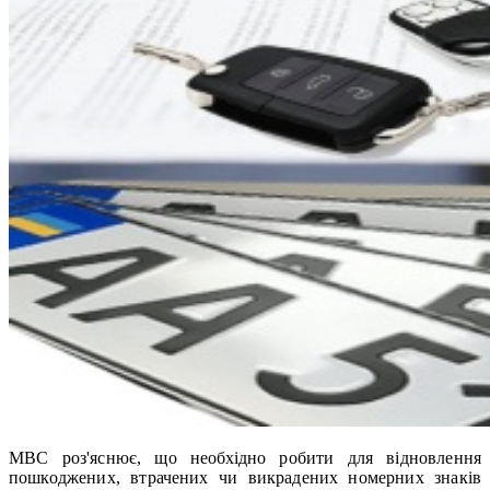
МВС роз'яснює, що необхідно робити для відновлення
пошкоджених, втрачених чи викрадених номерних знаків