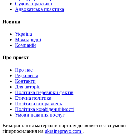
Судова практика
Адвокатська практика
Новини
Україна
Міжнародні
Компаній
Про проект
Про нас
Редколегія
Контакти
Для авторів
Політика перевірки фактів
Етична політика
Політика виправлень
Політика конфіденційності
Умови надання послуг
Використання матеріалів порталу дозволяється за умови
гіперпосилання на
ukrainepravo.com
.