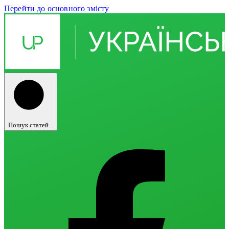
Перейти до основного змісту
Пошук статей...