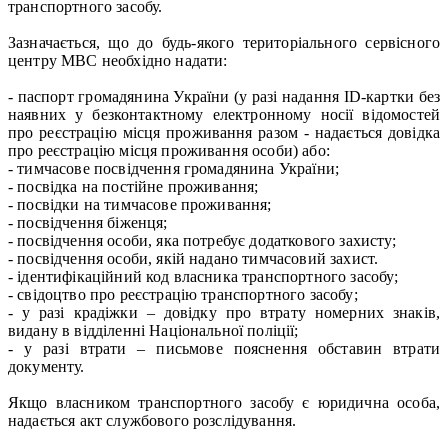
транспортного засобу.
Зазначається, що до будь-якого територіального сервісного
центру МВС необхідно надати:
- паспорт громадянина України (у разі надання ID-картки без
наявних у безконтактному електронному носії відомостей
про реєстрацію місця проживання разом - надається довідка
про реєстрацію місця проживання особи) або:
- тимчасове посвідчення громадянина України;
- посвідка на постійне проживання;
- посвідки на тимчасове проживання;
- посвідчення біженця;
- посвідчення особи, яка потребує додаткового захисту;
- посвідчення особи, якій надано тимчасовий захист.
- ідентифікаційний код власника транспортного засобу;
- свідоцтво про реєстрацію транспортного засобу;
- у разі крадіжки – довідку про втрату номерних знаків,
видану в відділенні Національної поліції;
- у разі втрати – письмове пояснення обставин втрати
документу.
Якщо власником транспортного засобу є юридична особа,
надається акт службового розслідування.