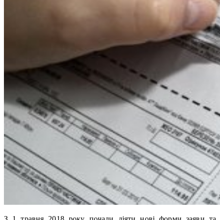
З 1 травня 2018 року почали діяти нові форми заяви та