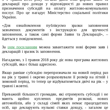
декларації про доходи у відповідності до нових правил
призначення субсидій на оплату житлово-комунальних
послуг. Про це нагадує Міністерство соціальної політики
України.
«Для ознайомлення публікуємо зразки заповнення
зазначених документів з інструкцією для зручності
заповнення, а також самі форми Заяви та Декларації», –
йдеться у повідомленні.
За
цим посиланням
можна завантажити нові форми заяв і
декларацій і зразик їх заповнення.
Нагадаємо, з 1 травня 2018 року діє нова програма житлових
субсидій, яка є більш адресною.
Якщо раніше субсидію перепризначали на новий період раз
на рік у травні і окремо розраховували її розмір на літній і
зимовий період, то тепер це відбуватиметься двічі на рік – у
травні і жовтні.
Преважній більшості громадян, які отримують субсидії і не
мають щойно куплених предметів розкоші, нових
автомобілів, або у складі сімей яких немає працездатних
осіб, що декларують нульові ставки доходу, - загалом це