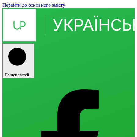
Перейти до основного змісту
Пошук статей...