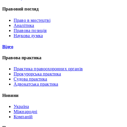
Правовий погляд
Право в мистецтві
Аналітика
Правова позиція
Наукова думка
Відео
Правова практика
Практика правоохоронних органів
Прокурорська практика
Судова практика
Адвокатська практика
Новини
Україна
Міжнародні
Компаній