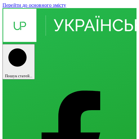
Перейти до основного змісту
Пошук статей...