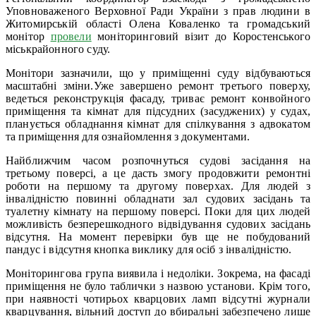
Уповноваженого Верховної Ради України з прав людини в
Житомирській області Олена Коваленко та громадський
монітор
провели
моніторинговий візит до Коростенського
міськрайонного суду.
Монітори зазначили, що у приміщенні суду відбуваються
масштабні зміни.Уже завершено ремонт третього поверху,
ведеться реконструкція фасаду, триває ремонт конвойного
приміщення та кімнат для підсудних (засуджених) у судах,
планується обладнання кімнат для спілкування з адвокатом
та приміщення для ознайомлення з документами.
Найближчим часом розпочнуться судові засідання на
третьому поверсі, а це дасть змогу продовжити ремонтні
роботи на першому та другому поверхах. Для людей з
інвалідністю повинні обладнати зал судових засідань та
туалетну кімнату на першому поверсі. Поки для цих людей
можливість безперешкодного відвідування судових засідань
відсутня. На момент перевірки був ще не побудований
пандус і відсутня кнопка виклику для осіб з інвалідністю.
Моніторингова група виявила і недоліки. Зокрема, на фасаді
приміщення не було таблички з назвою установи. Крім того,
при наявності чотирьох кварцових ламп відсутні журнали
кварцування, вільний доступ до вбиральні забезпечено лише