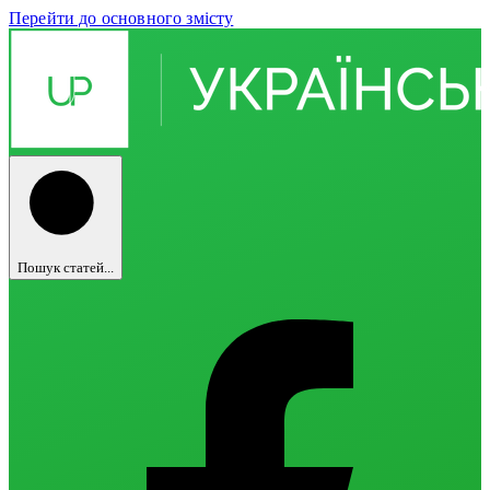
Перейти до основного змісту
Пошук статей...