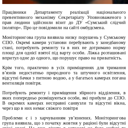
Працівники Департаменту реалізації національного
превентивного механізму Секретаріату Уповноваженого з
прав людини здійснили візит до ДУ «Сумський слідчий
ізолятор». Про це повідомили на сайті омбудсмена.
Моніторингова група виявила низку порушень у Сумському
СІЗО. Окремі камери установи перебувають у занедбаному
стані, потребують ремонту та в них не дотримано норму
площі для однієї взятої під варту особи. Ліжка розташовані
впритул одне до одного, що порушує право на приватність.
Крім того, практично в усіх приміщеннях для тримання
в’язнів недостатньо природного та штучного освітлення,
відсутні бачки з питною водою, а у багатьох камерах погана
вентиляція повітря.
Потребують ремонту і приміщення збірного відділення, в
яких попередньо розміщуються особи, які прибули до СІЗО.
В окремих камерах несправні санвузли та відсутні вікна,
через що в них немає свіжого повітря
Проблеми є і з харчуванням ув’язнених. Моніторингова
група виявила, що з початку жовтня у раціоні були відсутні