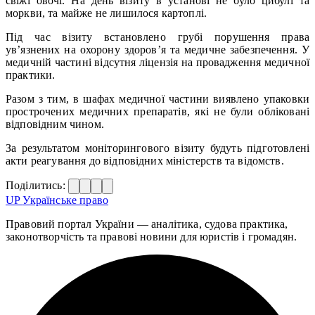
свіжі овочі. На день візиту в установі не було цибулі та
моркви, та майже не лишилося картоплі.
Під час візиту встановлено грубі порушення права
ув’язнених на охорону здоров’я та медичне забезпечення. У
медичній частині відсутня ліцензія на провадження медичної
практики.
Разом з тим, в шафах медичної частини виявлено упаковки
прострочених медичних препаратів, які не були обліковані
відповідним чином.
За результатом моніторингового візиту будуть підготовлені
акти реагування до відповідних міністерств та відомств.
Поділитись:
UP
Українське право
Правовий портал України — аналітика, судова практика,
законотворчість та правові новини для юристів і громадян.