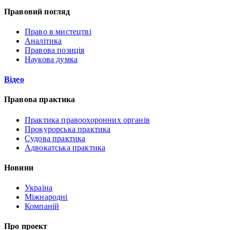
Правовий погляд
Право в мистецтві
Аналітика
Правова позиція
Наукова думка
Відео
Правова практика
Практика правоохоронних органів
Прокурорська практика
Судова практика
Адвокатська практика
Новини
Україна
Міжнародні
Компаній
Про проект