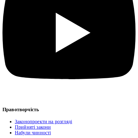
Правотворчість
Законопроекти на розгляді
Прийняті закони
Набули чинності