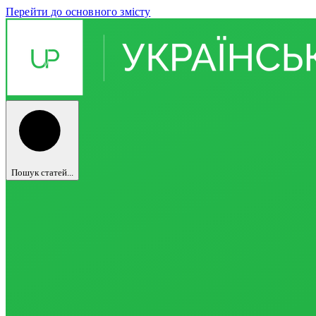
Перейти до основного змісту
Пошук статей...