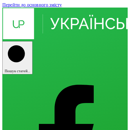
Перейти до основного змісту
Пошук статей...