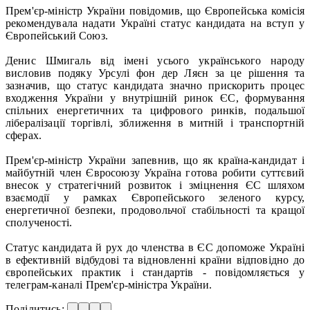
Прем'єр-міністр України повідомив, що Європейська комісія
рекомендувала надати Україні статус кандидата на вступ у
Європейський Союз.
Денис Шмигаль від імені усього українського народу
висловив подяку Урсулі фон дер Ляєн за це рішення та
зазначив, що статус кандидата значно прискорить процес
входження України у внутрішній ринок ЄС, формування
спільних енергетичних та цифрового ринків, подальшої
лібералізації торгівлі, зближення в митній і транспортній
сферах.
Прем'єр-міністр України запевнив, що як країна-кандидат і
майбутній член Євросоюзу Україна готова робити суттєвий
внесок у стратегічний розвиток і зміцнення ЄС шляхом
взаємодії у рамках Європейського зеленого курсу,
енергетичної безпеки, продовольчої стабільності та кращої
сполученості.
Статус кандидата й рух до членства в ЄС допоможе Україні
в ефективній відбудові та відновленні країни відповідно до
європейських практик і стандартів - повідомляється у
телеграм-каналі Прем'єр-міністра України.
Поділитись: