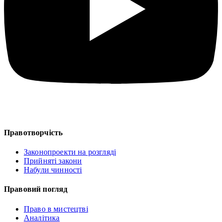
Правотворчість
Законопроекти на розгляді
Прийняті закони
Набули чинності
Правовий погляд
Право в мистецтві
Аналітика