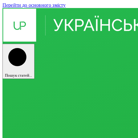
Перейти до основного змісту
Пошук статей...