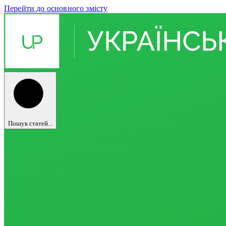
Перейти до основного змісту
Пошук статей...