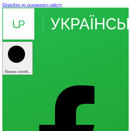
Перейти до основного змісту
Пошук статей...