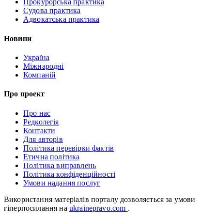
Прокурорська практика
Судова практика
Адвокатська практика
Новини
Україна
Міжнародні
Компаній
Про проект
Про нас
Редколегія
Контакти
Для авторів
Політика перевірки фактів
Етична політика
Політика виправлень
Політика конфіденційності
Умови надання послуг
Використання матеріалів порталу дозволяється за умови
гіперпосилання на
ukrainepravo.com
.