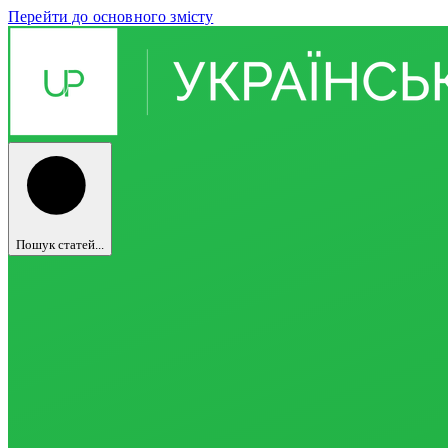
Перейти до основного змісту
Пошук статей...