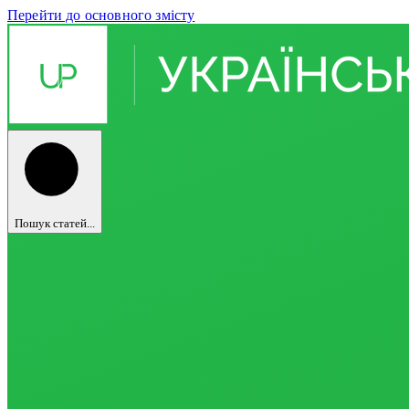
Перейти до основного змісту
Пошук статей...