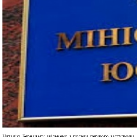
Наталію Бернацьку звільнено з посади першого заступника