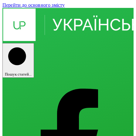
Перейти до основного змісту
Пошук статей...