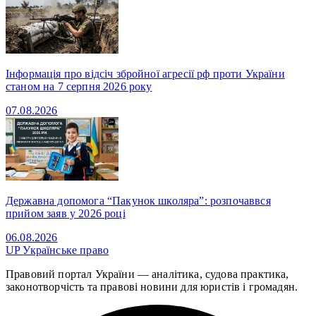
Інформація про відсіч збройної агресії рф проти України
станом на 7 серпня 2026 року
07.08.2026
Державна допомога “Пакунок школяра”: розпочаввся
прийом заяв у 2026 році
06.08.2026
UP
Українське право
Правовий портал України — аналітика, судова практика,
законотворчість та правові новини для юристів і громадян.