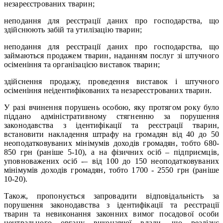
незареєстрованих тварин;
неподання для реєстрації даних про господарства, що
здійснюють забій та утилізацію тварин;
неподання для реєстрації даних про господарства, що
займаються продажем тварин, наданням послуг зі штучного
осіменіння та організацією виставок тварин;
здійснення продажу, проведення виставок і штучного
осіменіння неідентифікованих та незареєстрованих тварин.
У разі вчинення порушень особою, яку протягом року було
піддано адміністративному стягненню за порушення
законодавства з ідентифікації та реєстрації тварин,
встановити накладення штрафу на громадян від 40 до 50
неоподатковуваних мінімумів доходів громадян, тобто 680-
850 грн (раніше 5-10), а на фізичних осіб – підприємців,
уповноважених осіб -– від 100 до 150 неоподатковуваних
мінімумів доходів громадян, тобто 1700 - 2550 грн (раніше
10-20).
Також, пропонується запровадити відповідальність за
порушення законодавства з ідентифікації та реєстрації
тварин та невиконання законних вимог посадової особи
центрального органу виконавчої влади, що реалізує