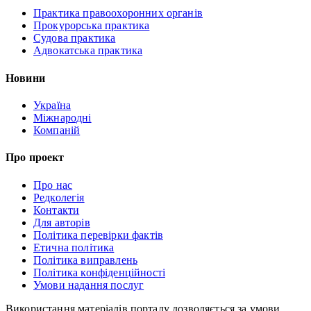
Практика правоохоронних органів
Прокурорська практика
Судова практика
Адвокатська практика
Новини
Україна
Міжнародні
Компаній
Про проект
Про нас
Редколегія
Контакти
Для авторів
Політика перевірки фактів
Етична політика
Політика виправлень
Політика конфіденційності
Умови надання послуг
Використання матеріалів порталу дозволяється за умови