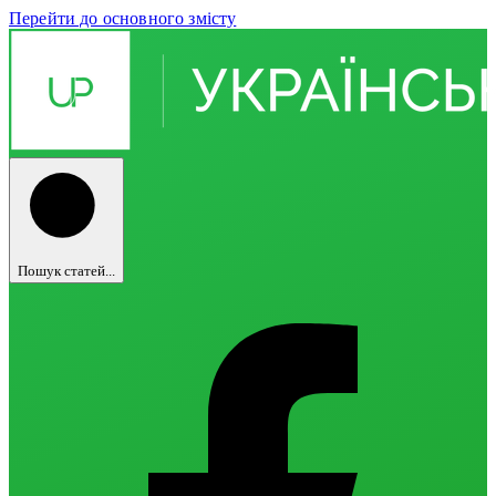
Перейти до основного змісту
Пошук статей...