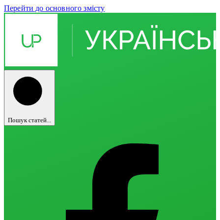
Перейти до основного змісту
Пошук статей...