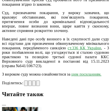
покарання згідно із законом.
Суд, призначаючи покарання, у вироку зазначив, що
враховує обставинами, які пом`якшують покарання,
притягнення особи до кримінальної відповідальності
вперше, повне визнання вини, щире каяття у скоєному,
активне сприяння розкриттю злочину.
Наведені дані про особу винного в їх сукупності дали суду
всі підстави для призначення обвинуваченому мінімального
покарання, передбаченого санкцією
ст.336 КК України
, - 3
роки позбавлення волі, що узгоджується зі сталою судовою
практикою та позицією третьої судової палати ККС
Верховного суду викладеної в постанові від 15.11.2023
(справа №641/1067/23).
З вироком суду можна ознайомитися за
цим посиланням.
Поділитись:
Читайте також
—