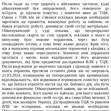
Після скарг на стан здоров'я у військових частинах, куди
обвинувачений був направлений, його повернули до
м.Одеси, де вручили повістку з вимогою явки до ТЦК.
Однак у ТЦК він не з`явився оскільки вважав необхідним
заробляти на прожиття, виконував роботу за наймом, не
бажав втратити роботу, допомагає своїй сестрі матеріально.
Обвинувачений у суді показав, що неодноразово
висловлював скарги на стан здоров`я, оскільки у нього в
минулому було ножове поранення, через яке була
пошкоджена легеня, а тому йому важко дихати. Крім того,
він в минулому отримав вогнепальне поранення у кінцівку, а
тому йому важко пересуватися. Зазначені ним поранення
загоїлися з часом, вони відображені в його медичних
документах, які були предметом дослідження ВЛК у ТЦК.
Після видужання до медичних закладів з приводу наявних у
нього поранень протягом останніх років він не звертався.
21.03.2024, незважаючи на попередження про кримінальну
відповідальність, він відмовився отримувати повістку через
те, що боїться втратити життя під час бойових дій, або бути
важко пораненим. Обвинувачений заявив, що не військовий,
не вміє воювати, його цьому не навчали, для нього важливо
допомагати фінансово своїй сестрі, яка самостійно виховує 3
дітей, ніж захищати Україну. Дії працівників ТЦК та рішення
ВЛК не оспорював, оскільки не вважав необхідним.
Обвинувачений просив суд пробачити його та призначити