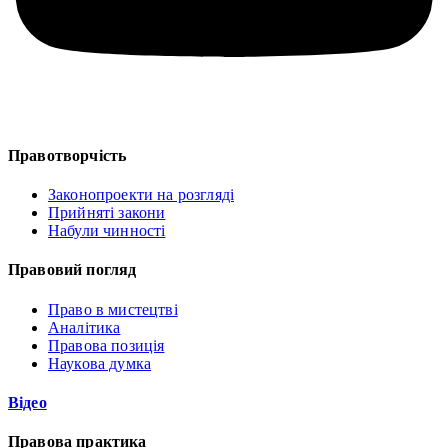
Правотворчість
Законопроекти на розгляді
Прийняті закони
Набули чинності
Правовий погляд
Право в мистецтві
Аналітика
Правова позиція
Наукова думка
Відео
Правова практика