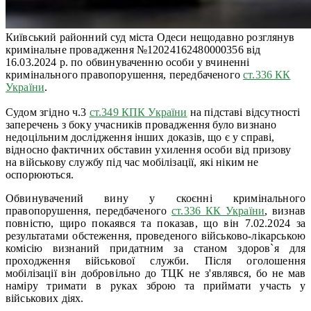
Київський районний суд міста Одеси нещодавно розглянув
кримінальне провадження №12024162480000356 від
16.03.2024 р. по обвинуваченню особи у вчиненні
кримінального правопорушення, передбаченого
ст.336
КК
України
.
Судом згідно ч.3
ст.349 КПК України
на підставі відсутності
заперечень з боку учасників провадження було визнано
недоцільним дослідження інших доказів, що є у справі,
відносно фактичних обставин ухилення особи від призову
на військову службу під час мобілізації, які ніким не
оспорюються.
Обвинувачений вину у скоєнні кримінального
правопорушення, передбаченого
ст.336
КК України
, визнав
повністю, щиро покаявся та показав, що він 7.02.2024 за
результатами обстеження, проведеного військово-лікарською
комісію визнаний придатним за станом здоров`я для
проходження військової служби. Після оголошення
мобілізації він добровільно до ТЦК не з'являвся, бо не мав
наміру тримати в руках зброю та приймати участь у
військових діях.