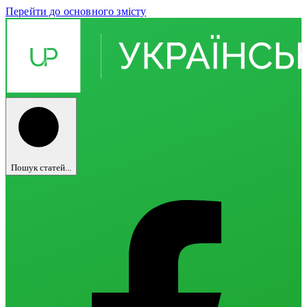
Перейти до основного змісту
Пошук статей...