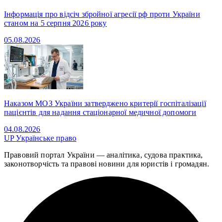
Інформація про відсіч збройної агресії рф проти України
станом на 5 серпня 2026 року
05.08.2026
Наказом МОЗ України затверджено критерії госпіталізації
пацієнтів для надання стаціонарної медичної допомоги
04.08.2026
UP
Українське право
Правовий портал України — аналітика, судова практика,
законотворчість та правові новини для юристів і громадян.