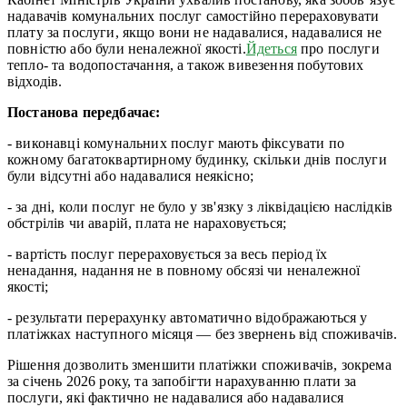
надавачів комунальних послуг самостійно перераховувати
плату за послуги, якщо вони не надавалися, надавалися не
повністю або були неналежної якості.
Йдеться
про послуги
тепло- та водопостачання, а також вивезення побутових
відходів.
Постанова передбачає:
- виконавці комунальних послуг мають фіксувати по
кожному багатоквартирному будинку, скільки днів послуги
були відсутні або надавалися неякісно;
- за дні, коли послуг не було у зв'язку з ліквідацією наслідків
обстрілів чи аварій, плата не нараховується;
- вартість послуг перераховується за весь період їх
ненадання, надання не в повному обсязі чи неналежної
якості;
- результати перерахунку автоматично відображаються у
платіжках наступного місяця — без звернень від споживачів.
Рішення дозволить зменшити платіжки споживачів, зокрема
за січень 2026 року, та запобігти нарахуванню плати за
послуги, які фактично не надавалися або надавалися