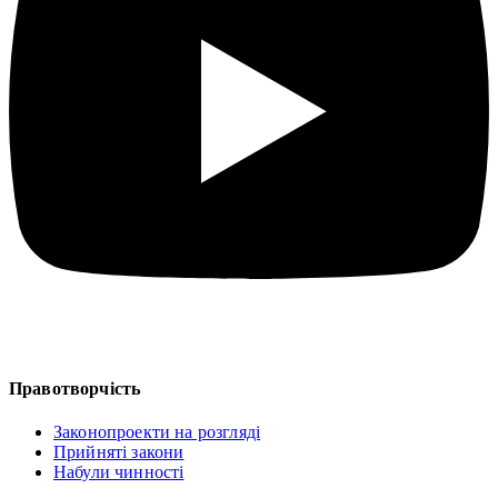
Правотворчість
Законопроекти на розгляді
Прийняті закони
Набули чинності