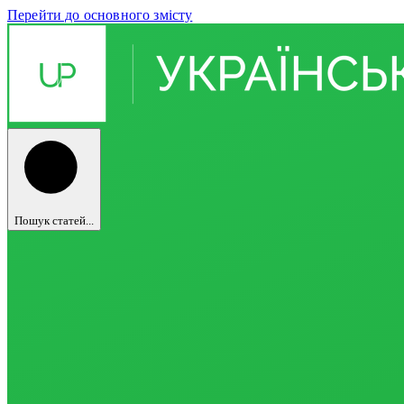
Перейти до основного змісту
Пошук статей...