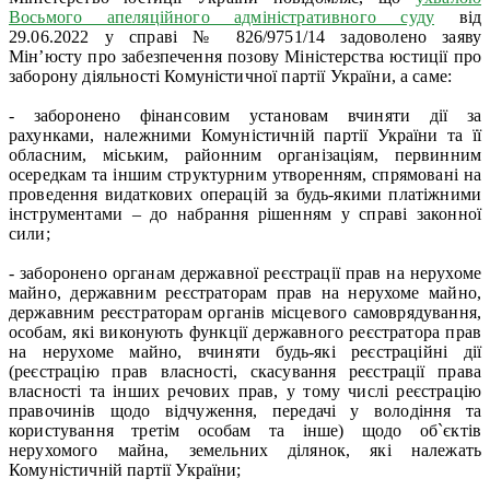
Восьмого апеляційного адміністративного суду
від
29.06.2022 у справі № 826/9751/14 задоволено заяву
Мін’юсту про забезпечення позову Міністерства юстиції про
заборону діяльності Комуністичної партії України, а саме:
- заборонено фінансовим установам вчиняти дії за
рахунками, належними Комуністичній партії України та її
обласним, міським, районним організаціям, первинним
осередкам та іншим структурним утворенням, спрямовані на
проведення видаткових операцій за будь-якими платіжними
інструментами – до набрання рішенням у справі законної
сили;
- заборонено органам державної реєстрації прав на нерухоме
майно, державним реєстраторам прав на нерухоме майно,
державним реєстраторам органів місцевого самоврядування,
особам, які виконують функції державного реєстратора прав
на нерухоме майно, вчиняти будь-які реєстраційні дії
(реєстрацію прав власності, скасування реєстрації права
власності та інших речових прав, у тому числі реєстрацію
правочинів щодо відчуження, передачі у володіння та
користування третім особам та інше) щодо об`єктів
нерухомого майна, земельних ділянок, які належать
Комуністичній партії України;