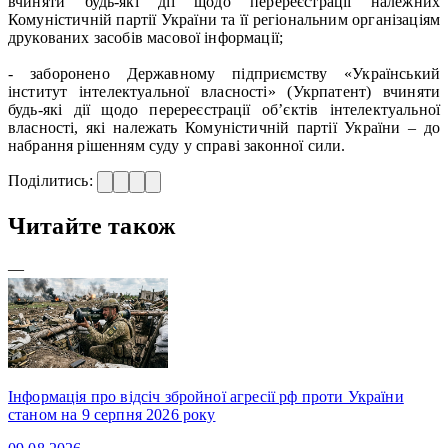
вчиняти будь-які дії щодо перереєстрації належних
Комуністичній партії України та її регіональним організаціям
друкованих засобів масової інформації;
- заборонено Державному підприємству «Український
інститут інтелектуальної власності» (Укрпатент) вчиняти
будь-які дії щодо перереєстрації об’єктів інтелектуальної
власності, які належать Комуністичній партії України – до
набрання рішенням суду у справі законної сили.
Поділитись:
Читайте також
—
Інформація про відсіч збройної агресії рф проти України
станом на 9 серпня 2026 року