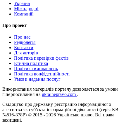
Україна
Міжнародні
Компаній
Про проект
Про нас
Редколегія
Контакти
Для авторів
Політика перевірки фактів
Етична політика
Політика виправлень
Політика конфіденційності
Умови надання послуг
Використання матеріалів порталу дозволяється за умови
гіперпосилання на
ukrainepravo.com
.
Свідоцтво про державну реєстрацію інформаційного
агентства як суб'єкта інформаційної діяльності (серія КВ
№516-378Р)
© 2015 - 2026 Українське право. Всі права
захищені.