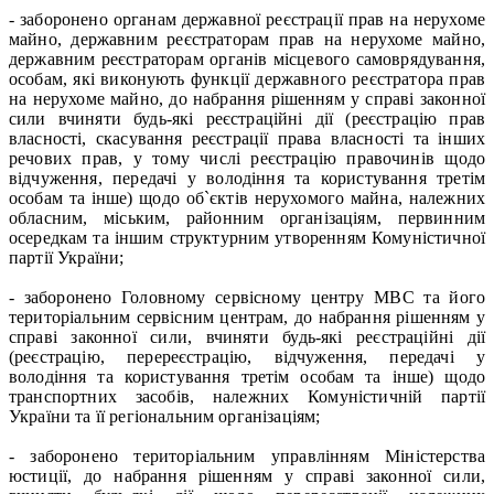
- заборонено органам державної реєстрації прав на нерухоме
майно, державним реєстраторам прав на нерухоме майно,
державним реєстраторам органів місцевого самоврядування,
особам, які виконують функції державного реєстратора прав
на нерухоме майно, до набрання рішенням у справі законної
сили вчиняти будь-які реєстраційні дії (реєстрацію прав
власності, скасування реєстрації права власності та інших
речових прав, у тому числі реєстрацію правочинів щодо
відчуження, передачі у володіння та користування третім
особам та інше) щодо об`єктів нерухомого майна, належних
обласним, міським, районним організаціям, первинним
осередкам та іншим структурним утворенням Комуністичної
партії України;
- заборонено Головному сервісному центру МВС та його
територіальним сервісним центрам, до набрання рішенням у
справі законної сили, вчиняти будь-які реєстраційні дії
(реєстрацію, перереєстрацію, відчуження, передачі у
володіння та користування третім особам та інше) щодо
транспортних засобів, належних Комуністичній партії
України та її регіональним організаціям;
- заборонено територіальним управлінням Міністерства
юстиції, до набрання рішенням у справі законної сили,