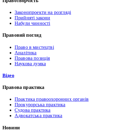
Правотворчість
Законопроекти на розгляді
Прийняті закони
Набули чинності
Правовий погляд
Право в мистецтві
Аналітика
Правова позиція
Наукова думка
Відео
Правова практика
Практика правоохоронних органів
Прокурорська практика
Судова практика
Адвокатська практика
Новини