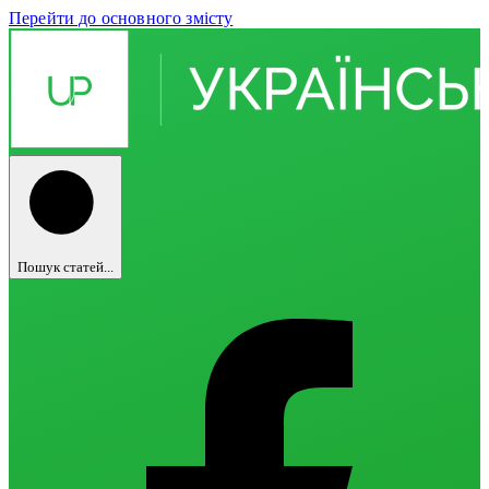
Перейти до основного змісту
Пошук статей...