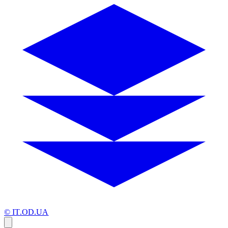
© IT.OD.UA