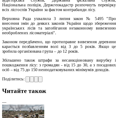
аудиторська служба, Державна фіскальна служба,
Національна поліція, Держгеокадастр розпочнуть перевірку
всіх лісгоспів України за фактом контрабанди лісу.
Верховна Рада ухвалила 3 липня закон № 5495 "Про
внесення змін до деяких законів України щодо збереження
українських лісів та запобігання незаконному вивезенню
необроблених лісоматеріалі".
Законом передбачено, що протиправне вивезення деревини
карається позбавленням волі від 3 до 5 років. Якщо це
зробила організована група – до 12 років.
Збільшено також штрафи за несанкціоновану вирубку і
пошкодження лісу: з громадян - від 15 до 30, а з посадових
осіб – від 75 до 150 неоподатковуваних мінімумів доходів.
Поділитись:
Читайте також
—