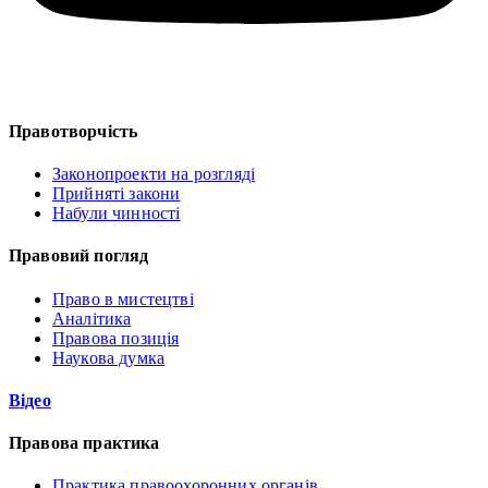
Правотворчість
Законопроекти на розгляді
Прийняті закони
Набули чинності
Правовий погляд
Право в мистецтві
Аналітика
Правова позиція
Наукова думка
Відео
Правова практика
Практика правоохоронних органів