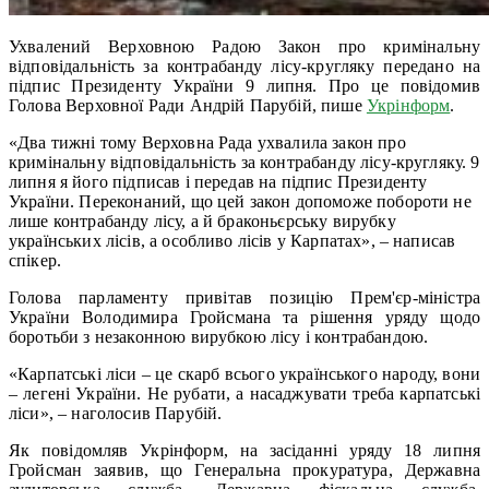
Ухвалений Верховною Радою Закон про кримінальну
відповідальність за контрабанду лісу-кругляку передано на
підпис Президенту України 9 липня. Про це повідомив
Голова Верховної Ради Андрій Парубій, пише
Укрінформ
.
«Два тижні тому Верховна Рада ухвалила закон про
кримінальну відповідальність за контрабанду лісу-кругляку. 9
липня я його підписав і передав на підпис Президенту
України. Переконаний, що цей закон допоможе побороти не
лише контрабанду лісу, а й браконьєрську вирубку
українських лісів, а особливо лісів у Карпатах», – написав
спікер.
Голова парламенту привітав позицію Прем'єр-міністра
України Володимира Гройсмана та рішення уряду щодо
боротьби з незаконною вирубкою лісу і контрабандою.
«Карпатські ліси – це скарб всього українського народу, вони
– легені України. Не рубати, а насаджувати треба карпатські
ліси», – наголосив Парубій.
Як повідомляв Укрінформ, на засіданні уряду 18 липня
Гройсман заявив, що Генеральна прокуратура, Державна