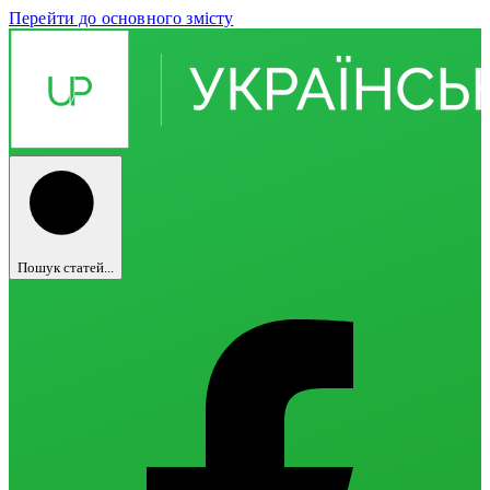
Перейти до основного змісту
Пошук статей...