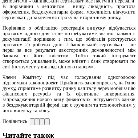
депозитами - банківський сертифікат має наступні переваги.
В порівнянні з депозитом - вищу ліквідність, простота
оформлення, бездокументарна форма, можливість відчужити
сертифікат до закінчення строку на вторинному ринку.
Порівняно з облігацією реєстрація випуску відбувається
протягом одного дня та не потребуватиме значної кількості
документації порівняно з тим, що облігація реєструється
протягом 25 робочих днів. І банківський сертифікат – це
перш за все результат двосторонніх домовленостей між
банком та його клієнтом. Тобто такий інструмент
створюється унікальний, може клієнт і банк створювати по
суті інструмент у вигляді цінного паперу».
Члени Комітету під час голосування одноголосно
підтримали законопроект. Прийняття законопроекту, на їхню
думку, сприятиме розвитку ринку капіталу через мобілізацію
фінансових ресурсів та їх ефективне використання,
запровадження нового виду фінансових інструментів банків
в бездокументарній формі, що є зручним та технологічним у
його випуску та обігу.
Поділитись:
Читайте також