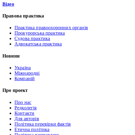
Відео
Правова практика
Практика правоохоронних органів
Прокурорська практика
Судова практика
Адвокатська практика
Новини
Україна
Міжнародні
Компаній
Про проект
Про нас
Редколегія
Контакти
Для авторів
Політика перевірки фактів
Етична політика
Політика виправлень