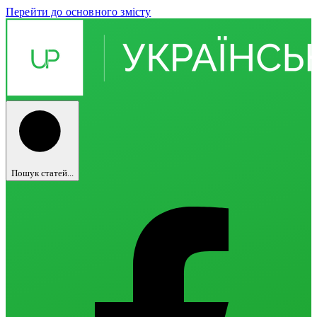
Перейти до основного змісту
Пошук статей...