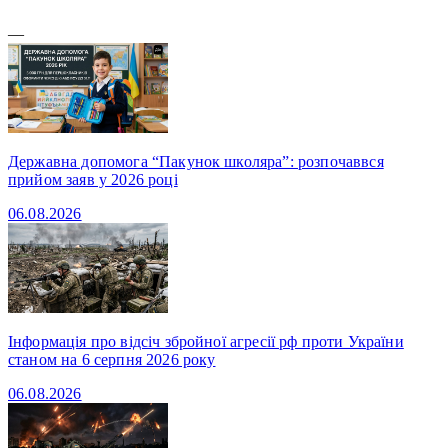
—
Державна допомога “Пакунок школяра”: розпочаввся
прийом заяв у 2026 році
06.08.2026
Інформація про відсіч збройної агресії рф проти України
станом на 6 серпня 2026 року
06.08.2026