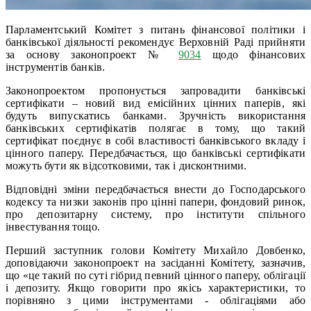
Парламентський Комітет з питань фінансової політики і
банківської діяльності рекомендує Верховній Раді прийняти
за основу законопроект №
9034
щодо фінансових
інструментів банків.
Законопроектом пропонується запровадити банківські
сертифікати – новий вид емісійних цінних паперів, які
будуть випускатись банками. Зручність використання
банківських сертифікатів полягає в тому, що такий
сертифікат поєднує в собі властивості банківського вкладу і
цінного паперу. Передбачається, що банківські сертифікати
можуть бути як відсотковими, так і дисконтними.
Відповідні зміни передбачається внести до Господарського
кодексу та низки законів про цінні папери, фондовий ринок,
про депозитарну систему, про інститути спільного
інвестування тощо.
Перший заступник голови Комітету Михайло Довбенко,
доповідаючи законопроект на засіданні Комітету, зазначив,
що «це такий по суті гібрид певний цінного паперу, облігації
і депозиту. Якщо говорити про якісь характеристики, то
порівняно з цими інструментами - облігаціями або