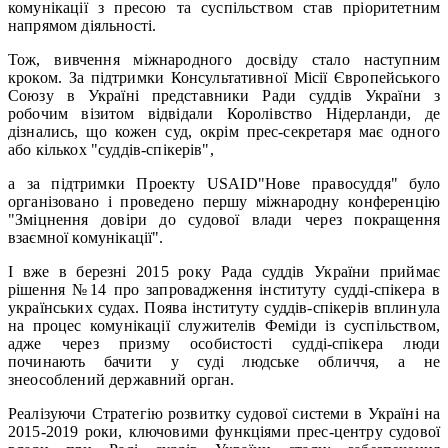
комунікації з пресою та суспільством став пріоритетним
напрямом діяльності.
Тож, вивчення міжнародного досвіду стало наступним
кроком. За підтримки Консультативної Місії Європейського
Союзу в Україні представники Ради суддів України з
робочим візитом відвідали Королівство Нідерланди, де
дізнались, що кожен суд, окрім прес-секретаря має одного
або кількох "суддів-спікерів",
а за підтримки Проекту USAID"Нове правосуддя" було
організовано і проведено першу міжнародну конференцію
"Зміцнення довіри до судової влади через покращення
взаємної комунікації".
І вже в березні 2015 року Рада суддів України приймає
рішення №14 про запровадження інституту судді-спікера в
українських судах. Поява інституту суддів-спікерів вплинула
на процес комунікації служителів Феміди із суспільством,
адже через призму особистості судді-спікера люди
починають бачити у суді людське обличчя, а не
знеособлений державний орган.
Реалізуючи Стратегію розвитку судової системи в Україні на
2015-2019 роки, ключовими функціями прес-центру судової