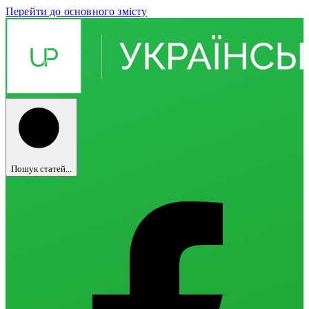
Перейти до основного змісту
Пошук статей...