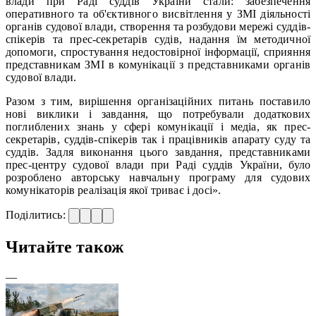
влади при Раді суддів України стали: забезпечення
оперативного та об'єктивного висвітлення у ЗМІ діяльності
органів судової влади, створення та розбудови мережі суддів-
спікерів та прес-секретарів судів, надання їм методичної
допомоги, спростування недостовірної інформації, сприяння
представникам ЗМІ в комунікації з представниками органів
судової влади.
Разом з тим, вирішення організаційних питань поставило
нові виклики і завдання, що потребували додаткових
поглиблених знань у сфері комунікації і медіа, як прес-
секретарів, суддів-спікерів так і працівників апарату суду та
суддів. Задля виконання цього завдання, представниками
прес-центру судової влади при Раді суддів України, було
розроблено авторську навчальну програму для судових
комунікаторів реалізація якої триває і досі».
Поділитись:
Читайте також
—