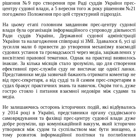
рішення №9 про створення при Раді суддів України прес-
центру судової влади, а 5 вересня того ж року рішенням №21
погоджено Положення про цей структурний підрозділ.
На цьому етапі головним завданням прес-центру судової
влади була організація інформаційного супроводу діяльності
Ради суддів України, Державної судової адміністрації
України та налагодження співпраці зі ЗМІ. Здавалося б, усі ці
зусилля мали б привести до утворення механізму взаємодії
судових установ та громадськості через медіа, зацікавлених у
висвітлені правової тематики. Однак на практиці виявилось
інакше. За кілька місяців стало зрозуміло, що для створення
ефективної прес-служби суду не вистачає ще однієї ланки.
Представники медіа зазвичай бажають отримати коментар не
від прес-секретаря, а від судді та й самим прес-секретарям в
судах бракує практичних знань та навичок. Окрім того, дуже
гостро стояло і питання взаємної недовіри між судами та
медіа.
Не залишаючись осторонь історичних подій, які відбувались
у 2014 році в Україні, представники органу суддівського
самоврядування та фахівці прес-центру судової влади дуже
добре розуміли, що комунікаційний вакуум, який історично
утворився між судом та суспільством має бути знищено, а
тому розвиток інформаційної політики та поглиблення