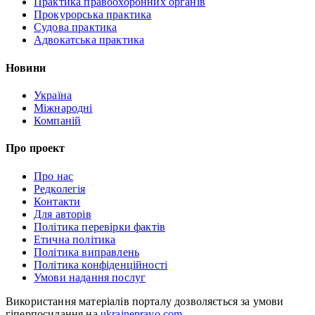
Практика правоохоронних органів
Прокурорська практика
Судова практика
Адвокатська практика
Новини
Україна
Міжнародні
Компаній
Про проект
Про нас
Редколегія
Контакти
Для авторів
Політика перевірки фактів
Етична політика
Політика виправлень
Політика конфіденційності
Умови надання послуг
Використання матеріалів порталу дозволяється за умови
гіперпосилання на
ukrainepravo.com
.