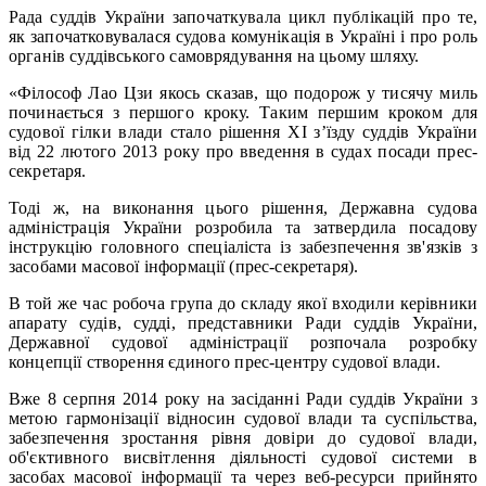
Рада суддів України започаткувала цикл публікацій про те,
як започатковувалася судова комунікація в Україні і про роль
органів суддівського самоврядування на цьому шляху.
«Філософ Лао Цзи якось сказав, що подорож у тисячу миль
починається з першого кроку. Таким першим кроком для
судової гілки влади стало рішення ХІ з’їзду суддів України
від 22 лютого 2013 року про введення в судах посади прес-
секретаря.
Тоді ж, на виконання цього рішення, Державна судова
адміністрація України розробила та затвердила посадову
інструкцію головного спеціаліста із забезпечення зв'язків з
засобами масової інформації (прес-секретаря).
В той же час робоча група до складу якої входили керівники
апарату судів, судді, представники Ради суддів України,
Державної судової адміністрації розпочала розробку
концепції створення єдиного прес-центру судової влади.
Вже 8 серпня 2014 року на засіданні Ради суддів України з
метою гармонізації відносин судової влади та суспільства,
забезпечення зростання рівня довіри до судової влади,
об'єктивного висвітлення діяльності судової системи в
засобах масової інформації та через веб-ресурси прийнято