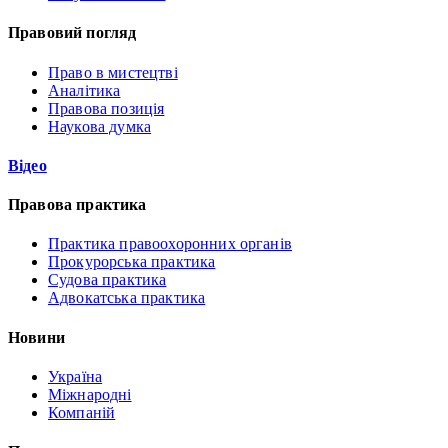
Правовий погляд
Право в мистецтві
Аналітика
Правова позиція
Наукова думка
Відео
Правова практика
Практика правоохоронних органів
Прокурорська практика
Судова практика
Адвокатська практика
Новини
Україна
Міжнародні
Компаній