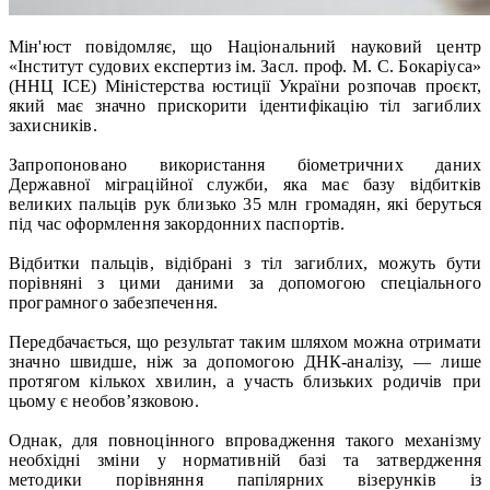
Мін'юст повідомляє, що Національний науковий центр
«Інститут судових експертиз ім. Засл. проф. М. С. Бокаріуса»
(ННЦ ІСЕ) Міністерства юстиції України розпочав проєкт,
який має значно прискорити ідентифікацію тіл загиблих
захисників.
Запропоновано використання біометричних даних
Державної міграційної служби, яка має базу відбитків
великих пальців рук близько 35 млн громадян, які беруться
під час оформлення закордонних паспортів.
Відбитки пальців, відібрані з тіл загиблих, можуть бути
порівняні з цими даними за допомогою спеціального
програмного забезпечення.
Передбачається, що результат таким шляхом можна отримати
значно швидше, ніж за допомогою ДНК-аналізу, — лише
протягом кількох хвилин, а участь близьких родичів при
цьому є необов’язковою.
Однак, для повноцінного впровадження такого механізму
необхідні зміни у нормативній базі та затвердження
методики порівняння папілярних візерунків із