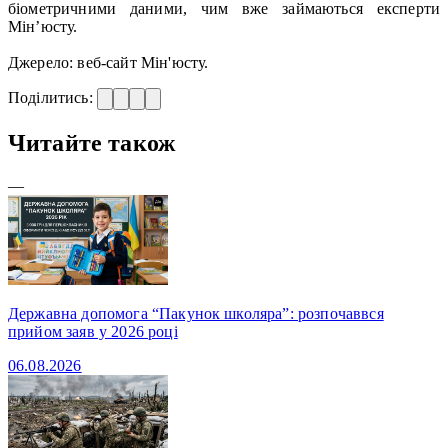
біометричними даними, чим вже займаються експерти
Мін’юсту.
Джерело: веб-сайт Мін'юсту.
Поділитись:
Читайте також
—
Державна допомога “Пакунок школяра”: розпочаввся
прийом заяв у 2026 році
06.08.2026