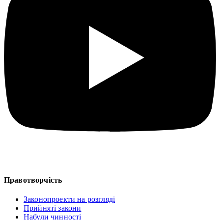
Правотворчість
Законопроекти на розгляді
Прийняті закони
Набули чинності