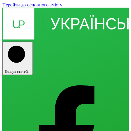
Перейти до основного змісту
Пошук статей...