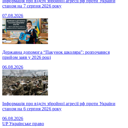
Інформація про відсіч збройної агресії рф проти України
станом на 7 серпня 2026 року
07.08.2026
Державна допомога “Пакунок школяра”: розпочаввся
прийом заяв у 2026 році
06.08.2026
Інформація про відсіч збройної агресії рф проти України
станом на 6 серпня 2026 року
06.08.2026
UP
Українське право