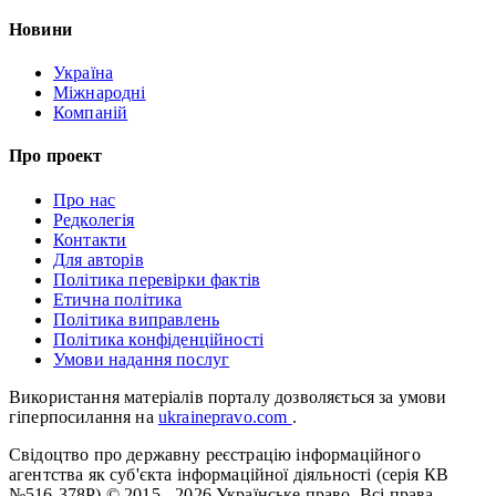
Новини
Україна
Міжнародні
Компаній
Про проект
Про нас
Редколегія
Контакти
Для авторів
Політика перевірки фактів
Етична політика
Політика виправлень
Політика конфіденційності
Умови надання послуг
Використання матеріалів порталу дозволяється за умови
гіперпосилання на
ukrainepravo.com
.
Свідоцтво про державну реєстрацію інформаційного
агентства як суб'єкта інформаційної діяльності (серія КВ
№516-378Р)
© 2015 - 2026 Українське право. Всі права