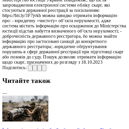
запровадження електронної системи обліку скарг, які
стосуються державної реєстрації за посиланням:
https://bit.ly/3F7jvkh можна швидко отримати інформацію
про: - юридичну «чистоту» об’єкта нерухомості, адже
система містить інформацію про оскарження до Міністерства
юстиції підстав набуття визначеного об’єкта нерухомості; -
доброчесність державного реєстратора, бо можна знайти
інформацію про застосовані санкції до конкретного
державного реєстратора; -юридичне обґрунтування
порушень в сфері державної реєстрації при підготовці скарг
або позовів до суду. Пошук дозволяє отримати інформацію
щодо скарг, призначених до розгляду з 18.10.2023
Поділитись:
Читайте також
—