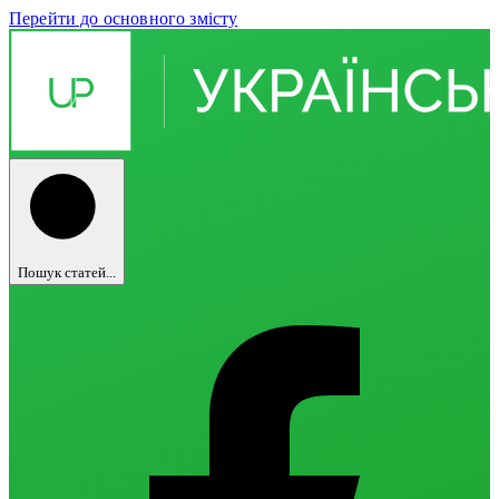
Перейти до основного змісту
Пошук статей...