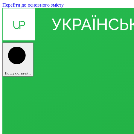
Перейти до основного змісту
Пошук статей...