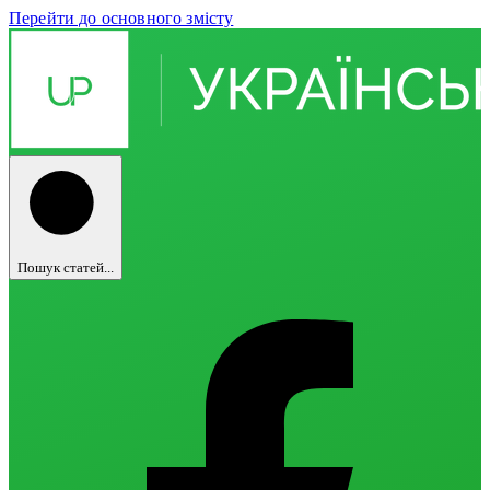
Перейти до основного змісту
Пошук статей...