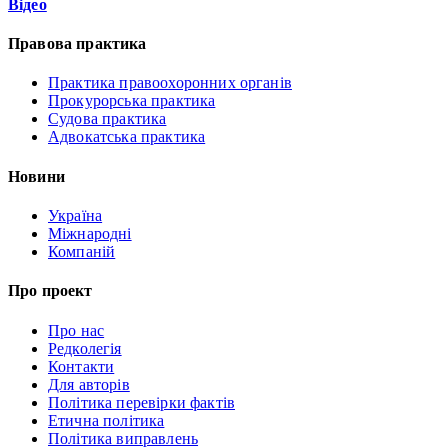
Відео
Правова практика
Практика правоохоронних органів
Прокурорська практика
Судова практика
Адвокатська практика
Новини
Україна
Міжнародні
Компаній
Про проект
Про нас
Редколегія
Контакти
Для авторів
Політика перевірки фактів
Етична політика
Політика виправлень