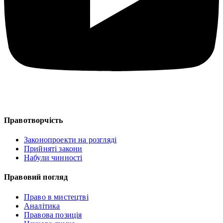
Правотворчість
Законопроекти на розгляді
Прийняті закони
Набули чинності
Правовий погляд
Право в мистецтві
Аналітика
Правова позиція