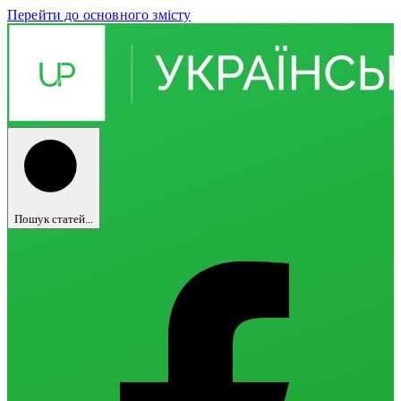
Перейти до основного змісту
Пошук статей...