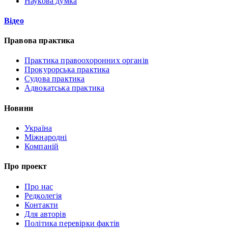
Наукова думка
Відео
Правова практика
Практика правоохоронних органів
Прокурорська практика
Судова практика
Адвокатська практика
Новини
Україна
Міжнародні
Компаній
Про проект
Про нас
Редколегія
Контакти
Для авторів
Політика перевірки фактів