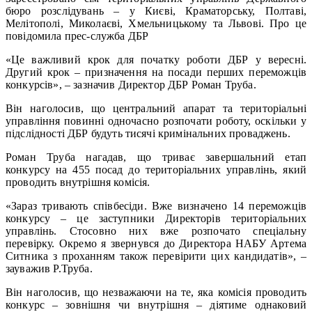
бюро розслідувань – у Києві, Краматорську, Полтаві,
Мелітополі, Миколаєві, Хмельницькому та Львові. Про це
повідомила прес-служба ДБР
«Це важливий крок для початку роботи ДБР у вересні.
Другий крок – призначення на посади перших переможців
конкурсів», – зазначив Директор ДБР Роман Труба.
Він наголосив, що центральний апарат та територіальні
управління повинні одночасно розпочати роботу, оскільки у
підслідності ДБР будуть тисячі кримінальних проваджень.
Роман Труба нагадав, що триває завершальний етап
конкурсу на 455 посад до територіальних управлінь, який
проводить внутрішня комісія.
«Зараз тривають співбесіди. Вже визначено 14 переможців
конкурсу – це заступники Директорів територіальних
управлінь. Стосовно них вже розпочато спеціальну
перевірку. Окремо я звернувся до Директора НАБУ Артема
Ситника з проханням також перевірити цих кандидатів», –
зауважив Р.Труба.
Він наголосив, що незважаючи на те, яка комісія проводить
конкурс – зовнішня чи внутрішня – діятиме однаковий