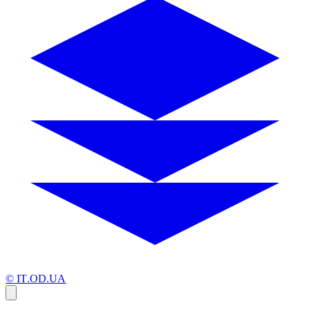
© IT.OD.UA