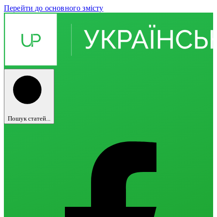
Перейти до основного змісту
Пошук статей...