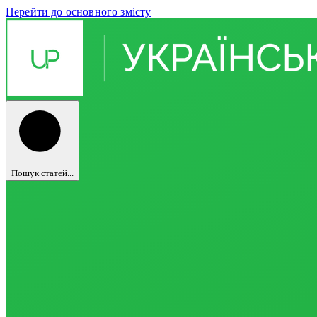
Перейти до основного змісту
Пошук статей...