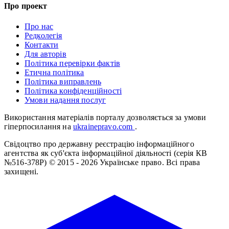
Про проект
Про нас
Редколегія
Контакти
Для авторів
Політика перевірки фактів
Етична політика
Політика виправлень
Політика конфіденційності
Умови надання послуг
Використання матеріалів порталу дозволяється за умови
гіперпосилання на
ukrainepravo.com
.
Свідоцтво про державну реєстрацію інформаційного
агентства як суб'єкта інформаційної діяльності (серія КВ
№516-378Р)
© 2015 - 2026 Українське право. Всі права
захищені.