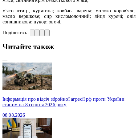
м'яса; свинина крім безкісткового м'яса;
м'ясо птиці, курятина; ковбаса варена; молоко коров'яче,
масло вершкове; сир кисломолочний; яйця курячі; олія
соняшникова; цукор; овочі.
Поділитись:
Читайте також
—
Інформація про відсіч збройної агресії рф проти України
станом на 8 серпня 2026 року
08.08.2026