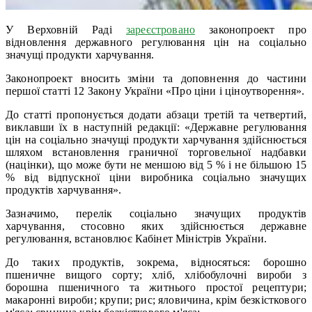
У Верховній Раді
зареєстровано
законопроект про
відновлення державного регулювання цін на соціально
значущі продукти харчування.
Законопроект вносить зміни та доповнення до частини
першої статті 12 Закону України «Про ціни і ціноутворення».
До статті пропонується додати абзаци третій та четвертий,
виклавши їх в наступній редакції: «Державне регулювання
цін на соціально значущі продукти харчування здійснюється
шляхом встановлення граничної торговельної надбавки
(націнки), що може бути не меншою від 5 % і не більшою 15
% від відпускної ціни виробника соціально значущих
продуктів харчування».
Зазначимо, перелік соціально значущих продуктів
харчування, стосовно яких здійснюється державне
регулювання, встановлює Кабінет Міністрів України.
До таких продуктів, зокрема, відносяться: борошно
пшеничне вищого сорту; хліб, хлібобулочні вироби з
борошна пшеничного та житнього простої рецептури;
макаронні вироби; крупи; рис; яловичина, крім безкісткового