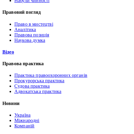
Набули чинності
Правовий погляд
Право в мистецтві
Аналітика
Правова позиція
Наукова думка
Відео
Правова практика
Практика правоохоронних органів
Прокурорська практика
Судова практика
Адвокатська практика
Новини
Україна
Міжнародні
Компаній