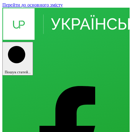
Перейти до основного змісту
Пошук статей...