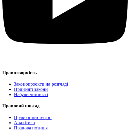
Правотворчість
Законопроекти на розгляді
Прийняті закони
Набули чинності
Правовий погляд
Право в мистецтві
Аналітика
Правова позиція