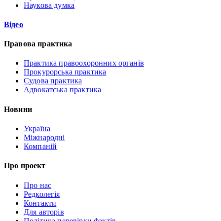
Наукова думка
Відео
Правова практика
Практика правоохоронних органів
Прокурорська практика
Судова практика
Адвокатська практика
Новини
Україна
Міжнародні
Компаній
Про проект
Про нас
Редколегія
Контакти
Для авторів
Політика перевірки фактів