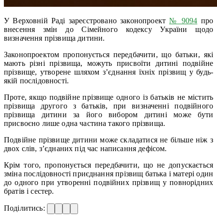
У Верховній Раді зареєстровано законопроект
№ 9094
про
внесення змін до Сімейного кодексу України щодо
визначення прізвища дитини.
Законопроектом пропонується передбачити, що батьки, які
мають різні прізвища, можуть присвоїти дитині подвійне
прізвище, утворене шляхом з’єднання їхніх прізвищ у будь-
якій послідовності.
Проте, якщо подвійне прізвище одного із батьків не містить
прізвища другого з батьків, при визначенні подвійного
прізвища дитини за його вибором дитині може бути
присвоєно лише одна частина такого прізвища.
Подвійне прізвище дитини може складатися не більше ніж з
двох слів, з’єднаних під час написання дефісом.
Крім того, пропонується передбачити, що не допускається
зміна послідовності приєднання прізвищ батька і матері один
до одного при утворенні подвійних прізвищ у повнорідних
братів і сестер.
Поділитись: