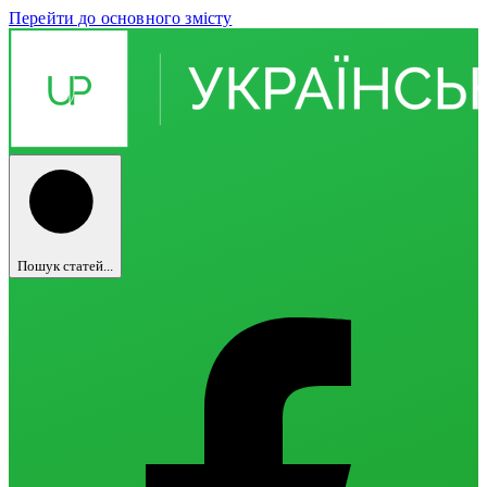
Перейти до основного змісту
Пошук статей...