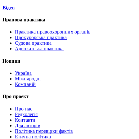
Відео
Правова практика
Практика правоохоронних органів
Прокурорська практика
Судова практика
Адвокатська практика
Новини
Україна
Міжнародні
Компаній
Про проект
Про нас
Редколегія
Контакти
Для авторів
Політика перевірки фактів
Етична політика