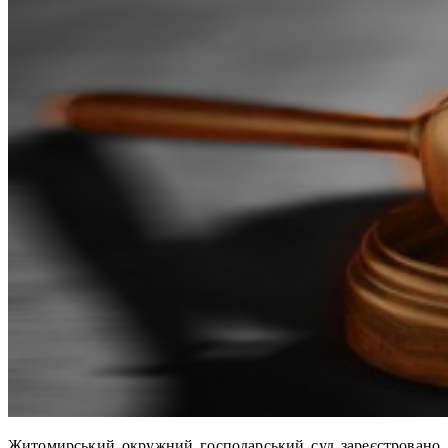
Житомирський окружний господарський суд зареєстровано