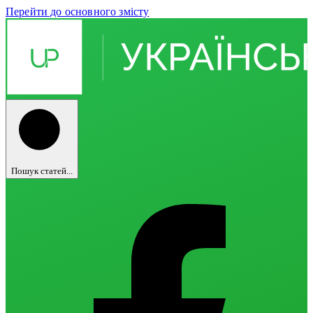
Перейти до основного змісту
Пошук статей...