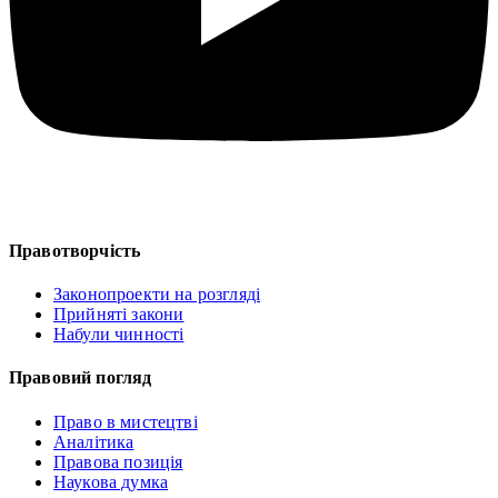
Правотворчість
Законопроекти на розгляді
Прийняті закони
Набули чинності
Правовий погляд
Право в мистецтві
Аналітика
Правова позиція
Наукова думка