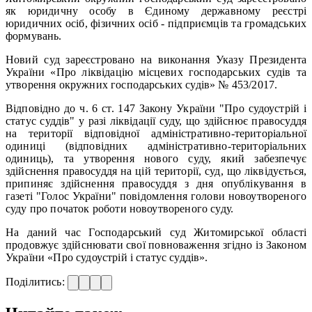
як юридичну особу в Єдиному державному реєстрі
юридичних осіб, фізичних осіб - підприємців та громадських
формувань.
Новий суд зареєстровано на виконання Указу Президента
України «Про ліквідацію місцевих господарських судів та
утворення окружних господарських судів» № 453/2017.
Відповідно до ч. 6 ст. 147 Закону України "Про судоустрій і
статус суддів" у разі ліквідації суду, що здійснює правосуддя
на території відповідної адміністративно-територіальної
одиниці (відповідних адміністративно-територіальних
одиниць), та утворення нового суду, який забезпечує
здійснення правосуддя на цій території, суд, що ліквідується,
припиняє здійснення правосуддя з дня опублікування в
газеті "Голос України" повідомлення голови новоутвореного
суду про початок роботи новоутвореного суду.
На даний час Господарський суд Житомирської області
продовжує здійснювати свої повноваження згідно із Законом
України «Про судоустрій і статус суддів».
Поділитись: