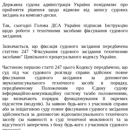
Державна судова адміністрація України повідомляє про
прийняття рішення щодо відмови від запису судових
засідань на компакт-диски.
Так, сьогодні Голова ДСА України підписав Інструкцію
щодо роботи з технічними засобами фіксування судового
засідання.
Зазначається, що фіксація судового засідання передбачена
статтею 247 "Фіксування судового засідання технічними
засобами" Цивільного процесуального кодексу України.
Частиною першою статті 247 цього Кодексу передбачено, що
суд під час судового розгляду справи здійснює повне
фіксування судового засідання за допомогою
звукозаписувального технічного засобу в порядку,
передбаченому Положенням про Єдину судову
інформаційно-комунікаційну систему та/або положеннями,
що визначають порядок функціонування її окремих
підсистем (модулів). За заявою будь-кого з учасників справи
або за ініціативою суду повне фіксування судового засідання
здійснюється за допомогою відеозаписувального технічного
засобу (за наявності в суді технічної можливості та за
відсутності заперечень з боку будь-кого з учасників судового
процесу).