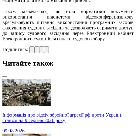
економити близько 20 мільйонів гривень.
Також зазначається, що нові нормативні документи
використання підсистеми відеоконференцзв'язку
врегульовують питання використання програмних засобів
фіксування судових засідань та дозволяють отримати доступ
до запису судового засідання через Електронний кабінет
Електронного суду, після сплати судового збору.
Поділитись:
Читайте також
—
Інформація про відсіч збройної агресії рф проти України
станом на 9 серпня 2026 року
09.08.2026