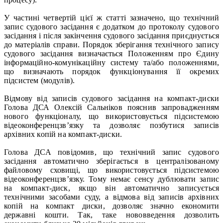
У частині четвертій цієї ж статті зазначено, що технічний
запис судового засідання є додатком до протоколу судового
засідання і після закінчення судового засідання приєднується
до матеріалів справи. Порядок зберігання технічного запису
судового засідання визначається Положенням про Єдину
інформаційно-комунікаційну систему та/або положеннями,
що визначають порядок функціонування її окремих
підсистем (модулів).
Відмову від записів судового засідання на компакт-диски
Голова ДСА Олексій Сальніков пояснив запровадженням
нового функціоналу, що використовується підсистемою
відеоконференцзв’язку та дозволяє позбутися записів
архівних копій на компакт-диски.
Голова ДСА повідомив, що технічний запис судового
засідання автоматично зберігається в централізованому
файловому сховищі, що використовується підсистемою
відеоконференцзв’язку. Тому немає сенсу дублювати запис
на компакт-диск, якщо він автоматично записується
технічними засобами суду, а відмова від записів архівних
копій на компакт диски, дозволяє значно економити
державні кошти. Так, таке нововведення дозволить