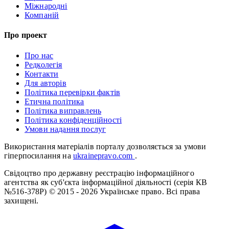
Міжнародні
Компаній
Про проект
Про нас
Редколегія
Контакти
Для авторів
Політика перевірки фактів
Етична політика
Політика виправлень
Політика конфіденційності
Умови надання послуг
Використання матеріалів порталу дозволяється за умови
гіперпосилання на
ukrainepravo.com
.
Свідоцтво про державну реєстрацію інформаційного
агентства як суб'єкта інформаційної діяльності (серія КВ
№516-378Р)
© 2015 - 2026 Українське право. Всі права
захищені.