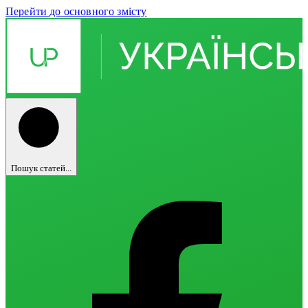
Перейти до основного змісту
Пошук статей...