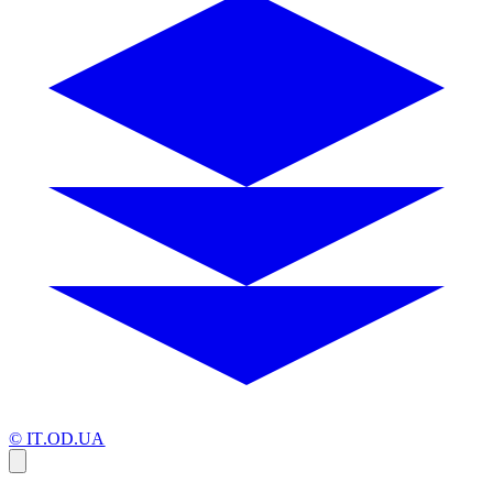
© IT.OD.UA