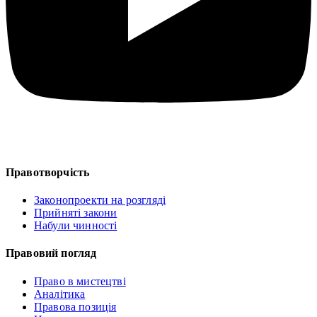
Правотворчість
Законопроекти на розгляді
Прийняті закони
Набули чинності
Правовий погляд
Право в мистецтві
Аналітика
Правова позиція