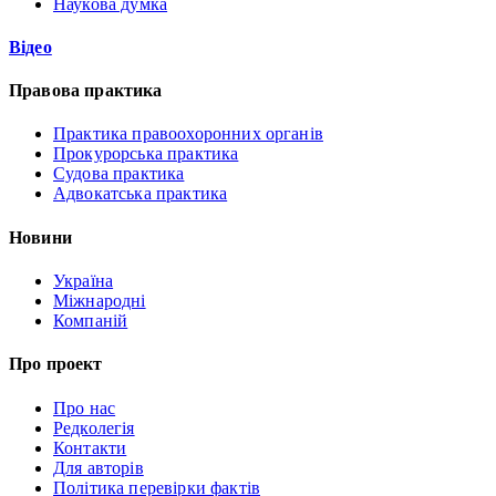
Наукова думка
Відео
Правова практика
Практика правоохоронних органів
Прокурорська практика
Судова практика
Адвокатська практика
Новини
Україна
Міжнародні
Компаній
Про проект
Про нас
Редколегія
Контакти
Для авторів
Політика перевірки фактів