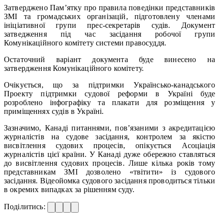
Затверджено Пам’ятку про правила поведінки представників
ЗМІ та громадських організацій, підготовлену членами
ініціативної групи прес-секретарів судів. Документ
затведження під час засідання робочої групи
Комунікаційного комітету системи правосуддя.
Остаточний варіант документа буде винесено на
затвердження Комунікаційного комітету.
Очікується, що за підтримки Українсько-канадського
Проекту підтримки судової реформи в Україні буде
розроблено інфографіку та плакати для розміщення у
приміщеннях судів в Україні.
Зазначимо, Канаді питаннями, пов’язаними з акредитацією
журналістів на судове засідання, контролем за якістю
висвітлення судових процесів, опікується Асоціація
журналістів цієї країни. У Канаді дуже обережно ставляться
до висвітлення судових процесів. Лише кілька років тому
представникам ЗМІ дозволено «твітити» із судового
засідання. Відеойомка судового засідання проводиться тільки
в окремих випадках за рішенням суду.
Поділитись: