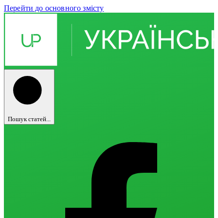
Перейти до основного змісту
Пошук статей...