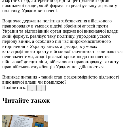
азартних ігор, лотерейній сфері та центральний орган
виконавчої влади, який формує та реалізує таку державну
політику, Урядом визначені.
Водночас державна політика забезпечення військового
правопорядку в умовах відсічі збройної агресії проти
України та відповідний орган державної виконавчої влади,
який формує, реалізує таку політику, упродовж усього
періоду війни, а особливо під час широкомасштабного
вторгнення в Україну військ агресора, в умовах
катастрофічного зросту військової злочинності залишаються
невизначеними, жодні реальні кроки щодо посилення
військової дисципліни, військового правопорядку, захисту
прав військовослужбовців Урядом не здійснюється.
Виникає питання - такий стан є закономірністю діяльності
виконавчої влади чи помилкою?
Поділитись:
Читайте також
—