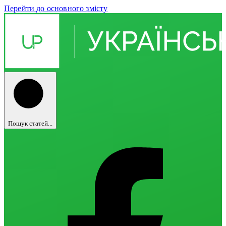
Перейти до основного змісту
Пошук статей...