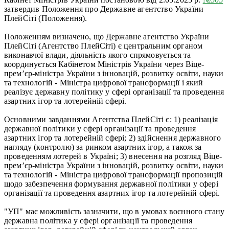
затвердив Положення про Державне агентство України
ПлейСіті (Положення).
Положенням визначено, що Державне агентство України
ПлейСіті (Агентство ПлейСіті) є центральним органом
виконавчої влади, діяльність якого спрямовується та
координується Кабінетом Міністрів України через Віце-
прем’єр-міністра України з інновацій, розвитку освіти, науки
та технологій - Міністра цифрової трансформації і який
реалізує державну політику у сфері організації та проведення
азартних ігор та лотерейній сфері.
Основними завданнями Агентства ПлейСіті є: 1) реалізація
державної політики у сфері організації та проведення
азартних ігор та лотерейній сфері; 2) здійснення державного
нагляду (контролю) за ринком азартних ігор, а також за
проведенням лотерей в Україні; 3) внесення на розгляд Віце-
прем’єр-міністра України з інновацій, розвитку освіти, науки
та технологій - Міністра цифрової трансформації пропозицій
щодо забезпечення формування державної політики у сфері
організації та проведення азартних ігор та лотерейній сфері.
"УП" має можливість зазначити, що в умовах воєнного стану
державна політика у сфері організації та проведення