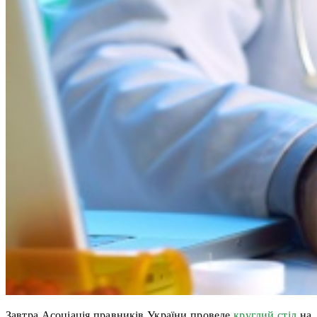
Завтра Асоціація правників України проведе
круглий стіл
на