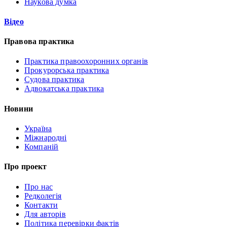
Наукова думка
Відео
Правова практика
Практика правоохоронних органів
Прокурорська практика
Судова практика
Адвокатська практика
Новини
Україна
Міжнародні
Компаній
Про проект
Про нас
Редколегія
Контакти
Для авторів
Політика перевірки фактів