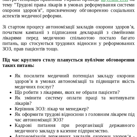
тему "Трудові права лікарів в умовах реформування системи
охорони здоров'я", присвяченому обговоренню соціальних
аспектів медичної реформи.
Зі стартом процесу автономізації закладів охорони здоров’я,
початком кампанії з підписання декларацій з сімейними
лікарями перед медичною спільнотою постало багато
питань, що стосуються трудових відносин у реформованих
ЗОЗ, прав пацієнтів тощо.
Під час круглого столу планується публічне обговорення
таких питань:
Як посилити медичний потенціал закладу охорони
здоров’я в умовах автономізації та підвищити якість
медичних послуг?
Що робити з лікарями, яких не обрали пацієнти?
Як змінити систему оплати праці та мотивувати
лікарів?
Керівник ЗОЗ: лікар чи менеджер?
Як оформити трудові відносини з головним лікарем під
час автономізації ЗОЗ?
Кадрові питання при реорганізації державного
медичного закладу в казенне підприємство.
Автономізація державних закладів охорони здоров‘я -