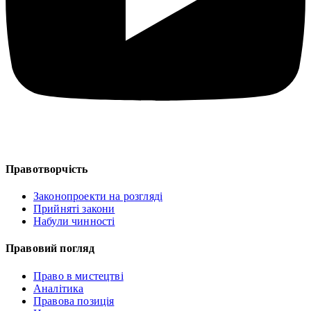
Правотворчість
Законопроекти на розгляді
Прийняті закони
Набули чинності
Правовий погляд
Право в мистецтві
Аналітика
Правова позиція