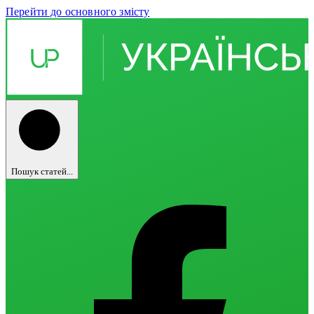
Перейти до основного змісту
Пошук статей...