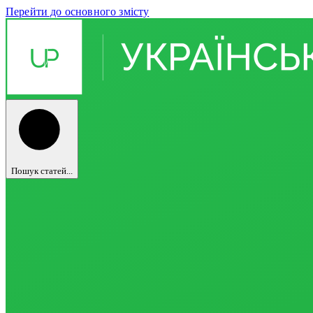
Перейти до основного змісту
Пошук статей...