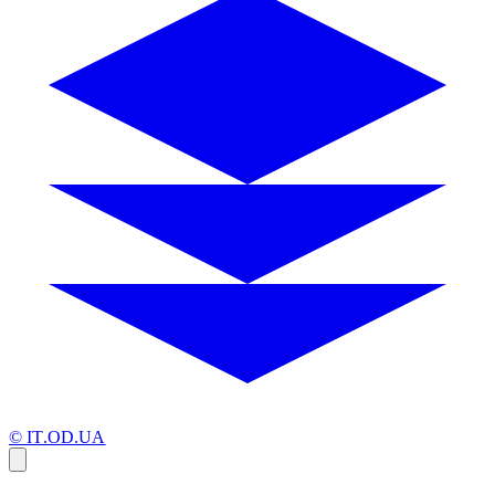
© IT.OD.UA