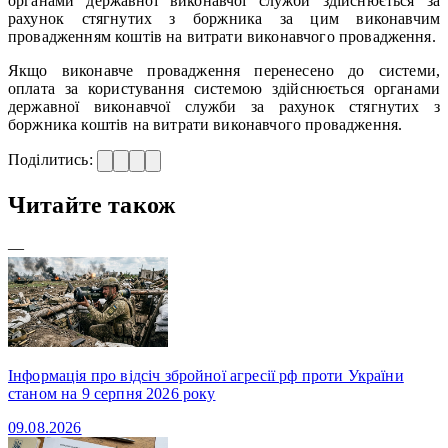
органами державної виконавчої служби здійснюється за
рахунок стягнутих з боржника за цим виконавчим
провадженням коштів на витрати виконавчого провадження.
Якщо виконавче провадження перенесено до системи,
оплата за користування системою здійснюється органами
державної виконавчої служби за рахунок стягнутих з
боржника коштів на витрати виконавчого провадження.
Поділитись:
Читайте також
—
Інформація про відсіч збройної агресії рф проти України
станом на 9 серпня 2026 року
09.08.2026