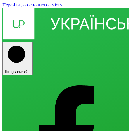
Перейти до основного змісту
Пошук статей...