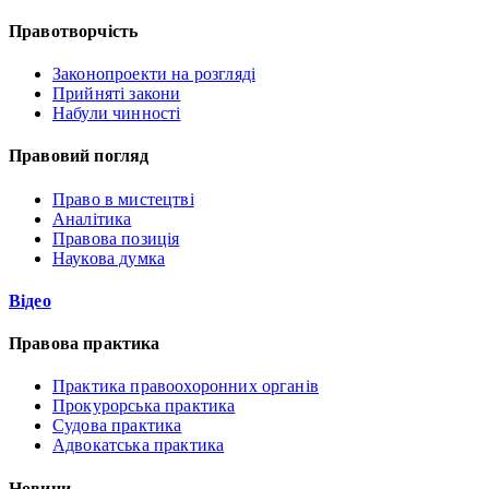
Правотворчість
Законопроекти на розгляді
Прийняті закони
Набули чинності
Правовий погляд
Право в мистецтві
Аналітика
Правова позиція
Наукова думка
Відео
Правова практика
Практика правоохоронних органів
Прокурорська практика
Судова практика
Адвокатська практика
Новини