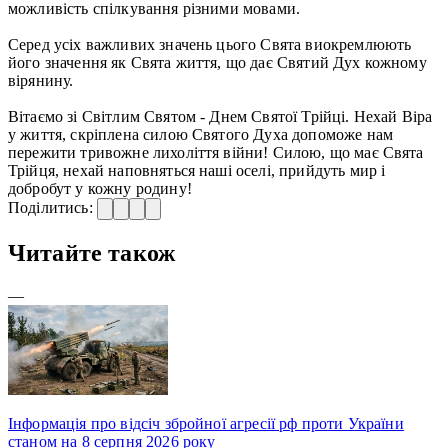
можливість спілкування різними мовами.
Серед усіх важливих значень цього Свята виокремлюють
його значення як Свята життя, що дає Святий Дух кожному
вірянину.
Вітаємо зі Світлим Святом - Днем Святої Трійці. Нехай Віра
у життя, скріплена силою Святого Духа допоможе нам
пережити тривожне лихоліття війни! Силою, що має Свята
Трійця, нехай наповняться наші оселі, прийдуть мир і
добробут у кожну родину!
Поділитись:
Читайте також
—
Інформація про відсіч збройної агресії рф проти України
станом на 8 серпня 2026 року