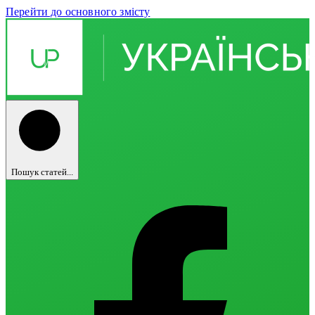
Перейти до основного змісту
Пошук статей...