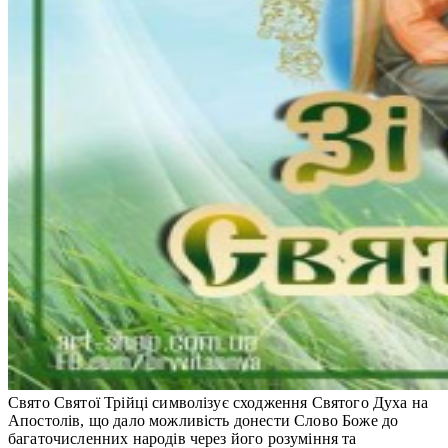
Свято Святої Трійці символізує сходження Святого Духа на
Апостолів, що дало можливість донести Слово Боже до
багаточисленних народів через його розуміння та