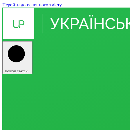
Перейти до основного змісту
Пошук статей...