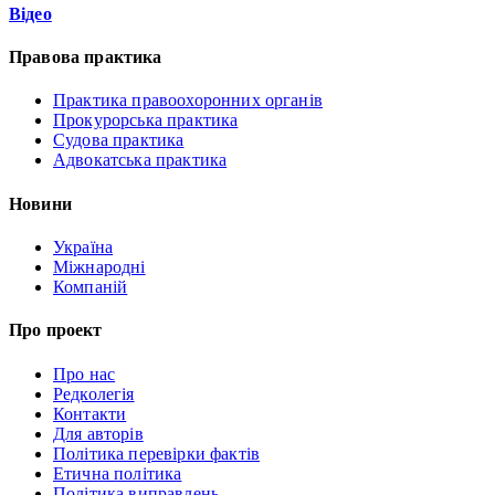
Відео
Правова практика
Практика правоохоронних органів
Прокурорська практика
Судова практика
Адвокатська практика
Новини
Україна
Міжнародні
Компаній
Про проект
Про нас
Редколегія
Контакти
Для авторів
Політика перевірки фактів
Етична політика
Політика виправлень