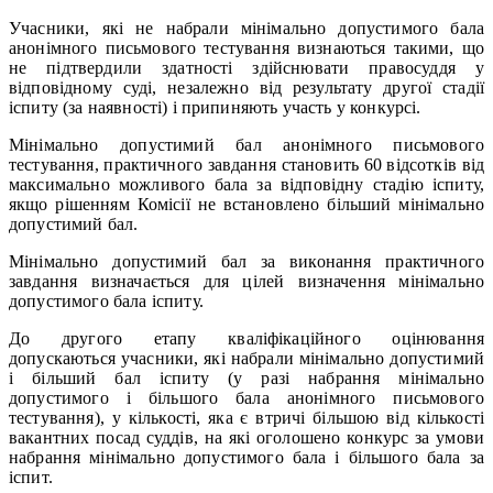
Учасники, які не набрали мінімально допустимого бала
анонімного письмового тестування визнаються такими, що
не підтвердили здатності здійснювати правосуддя у
відповідному суді, незалежно від результату другої стадії
іспиту (за наявності) і припиняють участь у конкурсі.
Мінімально допустимий бал анонімного письмового
тестування, практичного завдання становить 60 відсотків від
максимально можливого бала за відповідну стадію іспиту,
якщо рішенням Комісії не встановлено більший мінімально
допустимий бал.
Мінімально допустимий бал за виконання практичного
завдання визначається для цілей визначення мінімально
допустимого бала іспиту.
До другого етапу кваліфікаційного оцінювання
допускаються учасники, які набрали мінімально допустимий
і більший бал іспиту (у разі набрання мінімально
допустимого і більшого бала анонімного письмового
тестування), у кількості, яка є втричі більшою від кількості
вакантних посад суддів, на які оголошено конкурс за умови
набрання мінімально допустимого бала і більшого бала за
іспит.