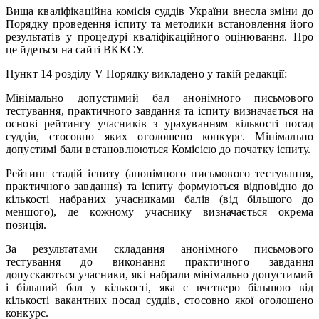
Вища кваліфікаційна комісія суддів України внесла зміни до
Порядку проведення іспиту та методики встановлення його
результатів у процедурі кваліфікаційного оцінювання. Про
це йдеться на сайті ВККСУ.
Пункт 14 розділу V Порядку викладено у такій редакції:
Мінімально допустимий бал анонімного письмового
тестування, практичного завдання та іспиту визначається на
основі рейтингу учасників з урахуванням кількості посад
суддів, стосовно яких оголошено конкурс. Мінімально
допустимі бали встановлюються Комісією до початку іспиту.
Рейтинг стадій іспиту (анонімного письмового тестування,
практичного завдання) та іспиту формуються відповідно до
кількості набраних учасниками балів (від більшого до
меншого), де кожному учаснику визначається окрема
позиція.
За результатами складання анонімного письмового
тестування до виконання практичного завдання
допускаються учасники, які набрали мінімально допустимий
і більший бал у кількості, яка є вчетверо більшою від
кількості вакантних посад суддів, стосовно якої оголошено
конкурс.