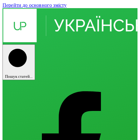
Перейти до основного змісту
Пошук статей...