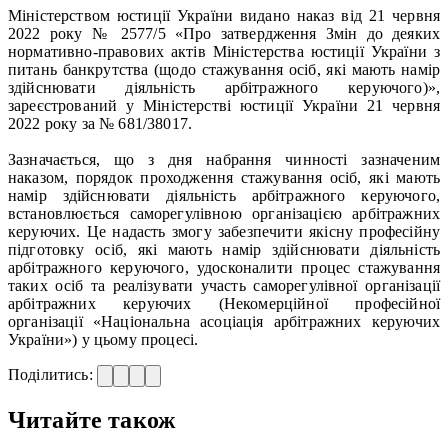
Міністерством юстиції України видано наказ від 21 червня
2022 року № 2577/5 «Про затвердження Змін до деяких
нормативно-правових актів Міністерства юстиції України з
питань банкрутства (щодо стажування осіб, які мають намір
здійснювати діяльність арбітражного керуючого)»,
зареєстрований у Міністерстві юстиції України 21 червня
2022 року за № 681/38017.
Зазначається, що з дня набрання чинності зазначеним
наказом, порядок проходження стажування осіб, які мають
намір здійснювати діяльність арбітражного керуючого,
встановлюється саморегулівною організацією арбітражних
керуючих. Це надасть змогу забезпечити якісну професійну
підготовку осіб, які мають намір здійснювати діяльність
арбітражного керуючого, удосконалити процес стажування
таких осіб та реалізувати участь саморегулівної організації
арбітражних керуючих (Некомерційної професійної
організації «Національна асоціація арбітражних керуючих
України») у цьому процесі.
Поділитись:
Читайте також