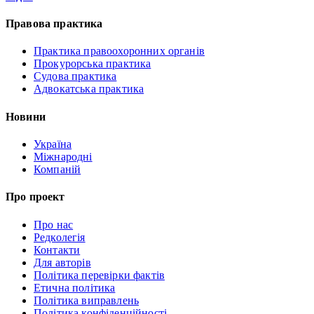
Правова практика
Практика правоохоронних органів
Прокурорська практика
Судова практика
Адвокатська практика
Новини
Україна
Міжнародні
Компаній
Про проект
Про нас
Редколегія
Контакти
Для авторів
Політика перевірки фактів
Етична політика
Політика виправлень
Політика конфіденційності