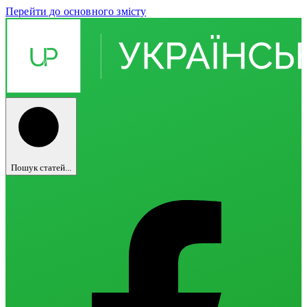
Перейти до основного змісту
Пошук статей...