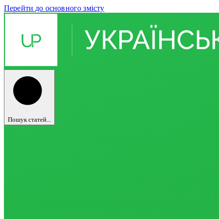
Перейти до основного змісту
Пошук статей...