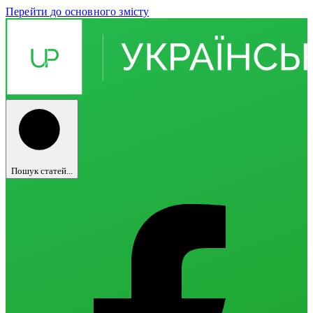
Перейти до основного змісту
Пошук статей...