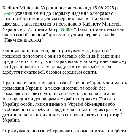
Кабінет Міністрів України постановою від 15.08.2025 р.
№994
ухвалив зміни до Порядку надання одноразової
грошової допомоги учням перших класів “Пакунок
школяра”, затвердженого постановою Кабінету Міністрів
України від 7 липня 2025 р.
№
809
“Деякі питання надання
одноразової грошової допомоги учням перших класів
“Пакунок школяра”.
Зокрема, встановлено, що отримувачем одноразової
грошової допомоги є один з батьків або інший законний
представник учня , якого зараховано у новому навчальному
році до першого класу закладу освіти, що забезпечує
здобуття початкової, базової середньої освіти.
Право на отримання одноразової грошової допомоги мають
громадяни України, а також іноземці та особи без
громадянства, які в установленому законодавством чи
міжнародними договорами України порядку в’їхали в
Україну, особи, яких визнано в Україні біженцями або
особами, які потребують додаткового захисту, які разом з
дитиною на законних підставах проживають на території
України.
Отримувач одноразової грошової допомоги може придбати