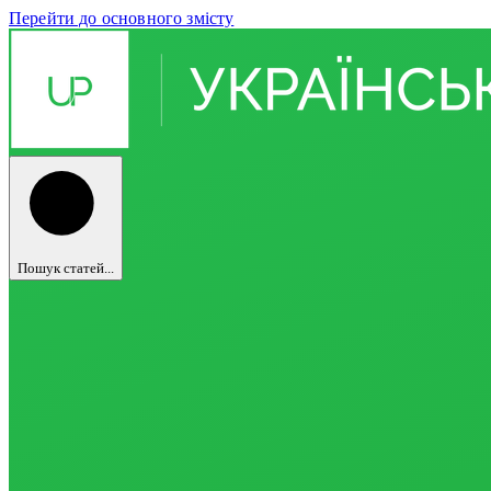
Перейти до основного змісту
Пошук статей...