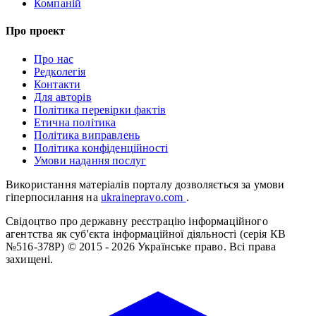
Компаній
Про проект
Про нас
Редколегія
Контакти
Для авторів
Політика перевірки фактів
Етична політика
Політика виправлень
Політика конфіденційності
Умови надання послуг
Використання матеріалів порталу дозволяється за умови
гіперпосилання на
ukrainepravo.com
.
Свідоцтво про державну реєстрацію інформаційного
агентства як суб'єкта інформаційної діяльності (серія КВ
№516-378Р)
© 2015 - 2026 Українське право. Всі права
захищені.