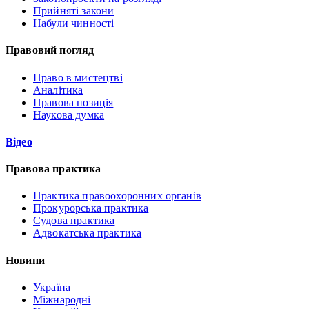
Прийняті закони
Набули чинності
Правовий погляд
Право в мистецтві
Аналітика
Правова позиція
Наукова думка
Відео
Правова практика
Практика правоохоронних органів
Прокурорська практика
Судова практика
Адвокатська практика
Новини
Україна
Міжнародні