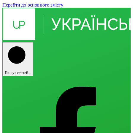
Перейти до основного змісту
Пошук статей...